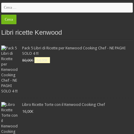
Libri ricette Kenwood
Pack 5 Libri di Ricette per Kenwood Cooking Chef - NE PAGHI
SOLO 4 !!!
Il
Il
80,00
€
64,00
€
prezzo
prezzo
originale
attuale
era:
è:
80,00€.
64,00€.
Libro Ricette Torte con il Kenwood Cooking Chef
16,00
€