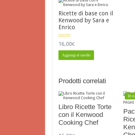
Ricette di base con il
Kenwood by Sara e
Enrico
Valutato
16,00
€
4.65
su 5
Aggiungi al carrello
Prodotti correlati
In o
Libro Ricette Torte
Pack
con il Kenwood
Rice
Cooking Chef
Ken
Che