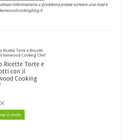
alsiasi informazione o problema potete scrivere una mail a
kenwoodcookingblog.it
o Ricette Torte e
otti con il
wood Cooking
f
to
0
€
 5
ngi al carrello