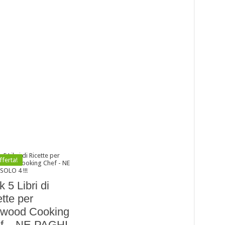
fferta!
 5 Libri di
tte per
wood Cooking
f – NE PAGHI