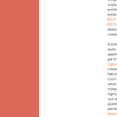
scopri
prefer
mod
RICET
FESTE
divers
conte
Il nos
vuole
appen
già il
Capo
crear
fatti 
Con il
senza 
comput
Ogni p
sua re
questo
perch
feste