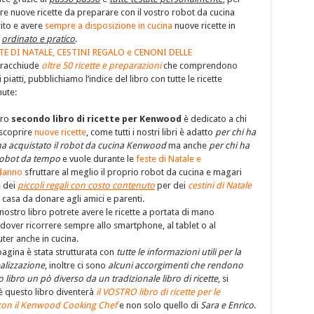
re nuove ricette da preparare con il vostro robot da cucina
ito e avere
sempre a disposizione in cucina
nuove ricette in
o
ordinato e pratico
.
TE DI NATALE, CESTINI REGALO e CENONI DELLE
racchiude
oltre 50 ricette e preparazioni
che comprendono
i piatti, pubblichiamo l’indice del libro con tutte le ricette
nute:
tro
secondo libro di ricette per Kenwood
è dedicato a chi
 scoprire
nuove ricette
, come tutti i nostri libri è adatto
per chi ha
a acquistato il robot da cucina Kenwood
ma anche
per chi ha
 robot da tempo
e vuole durante le
feste di Natale e
danno
sfruttare al meglio il proprio robot da cucina e magari
e dei
piccoli regali con costo contenuto
per dei
cestini di Natale
in casa da donare agli amici e parenti.
 nostro libro potrete avere le ricette a portata di mano
dover ricorrere sempre allo smartphone, al tablet o al
er anche in cucina.
agina è stata strutturata con
tutte le informazioni utili per la
alizzazione
, inoltre ci sono
alcuni accorgimenti che rendono
 libro un pò diverso da un tradizionale libro di ricette
, si
è questo libro diventerà
il VOSTRO libro di ricette per le
 con il Kenwood Cooking Chef
e non solo quello di
Sara e Enrico
.