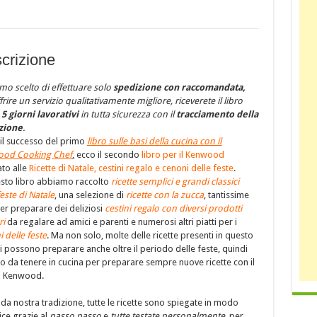
e
cenoni
delle
feste
crizione
quantità
o scelto di effettuare solo
spedizione con raccomandata,
frire un servizio qualitativamente migliore, riceverete il libro
5 giorni lavorativi
in tutta sicurezza con il
tracciamento della
zione
.
il successo del primo
libro sulle basi della cucina con il
od Cooking Chef
,
ecco il secondo
libro per il Kenwood
to alle
Ricette di Natale, cestini regalo e cenoni delle feste
.
esto libro abbiamo raccolto
ricette semplici e grandi classici
feste di Natale
, una selezione di
ricette con la zucca
, tantissime
er preparare dei deliziosi
cestini regalo con diversi prodotti
ri
da regalare ad amici e parenti e numerosi altri piatti per i
 delle feste
. Ma non solo, molte delle ricette presenti in questo
si possono preparare anche oltre il periodo delle feste, quindi
ro da tenere in cucina per preparare sempre nuove ricette con il
o Kenwood.
a nostra tradizione, tutte le ricette sono spiegate in modo
ce grazie al
passo passo
e
tutte testate personalmente
, per