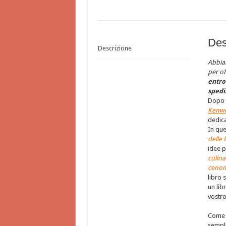
Des
Descrizione
Abbiam
per of
entro 
spedi
Dopo 
Kenwo
dedica
In qu
delle 
idee p
culina
cenoni
libro 
un lib
vostr
Come d
sempli