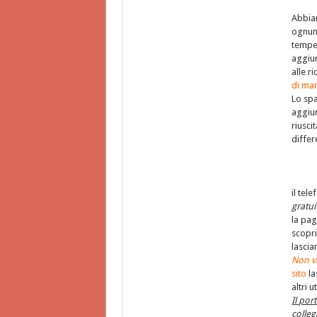
Abbia
ognuno
tempe
aggiu
alle r
di ma
Lo sp
aggiun
riusci
differ
il tele
gratu
la pag
scopri
lascia
Non vi
sito
la
altri u
Il po
colle