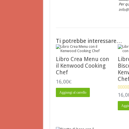
Per qu
info@
Ti potrebbe interessare…
Libro Crea Menu con
Libr
il Kenwood Cooking
Bisc
Chef
Ken
Che
16,00
€
Aggiungi al carrello
Valuta
16,0
4.78
su
Aggiu