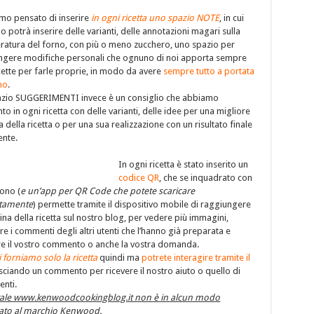
mo pensato di inserire
in ogni ricetta uno spazio NOTE
, in cui
 potrà inserire delle varianti, delle annotazioni magari sulla
ratura del forno, con più o meno zucchero, uno spazio per
ngere modifiche personali che ognuno di noi apporta sempre
icette per farle proprie, in modo da avere
sempre tutto a portata
no
.
azio SUGGERIMENTI invece è un consiglio che abbiamo
to in ogni ricetta con delle varianti, delle idee per una migliore
ta della ricetta o per una sua realizzazione con un risultato finale
ente.
In ogni ricetta è stato inserito un
codice QR
, che se inquadrato con
fono (
e un’app per QR Code che potete scaricare
itamente
) permette tramite il dispositivo mobile di raggiungere
ina della ricetta sul nostro blog, per vedere più immagini,
re i commenti degli altri utenti che l’hanno già preparata e
re il vostro commento o anche la vostra domanda.
 forniamo solo la ricetta
quindi ma
potrete interagire tramite il
sciando un commento per ricevere il nostro aiuto o quello di
tenti.
rtale www.kenwoodcookingblog.it non è in alcun modo
gato al marchio Kenwood
.