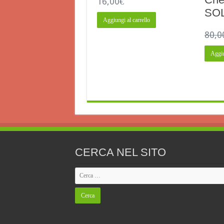
16,00
€
SOL
Aggiungi al carrello
80,0
Aggiu
CERCA NEL SITO