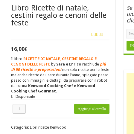
Libro Ricette di natale,
Se
cestini regalo e cenoni delle
una
cli
feste
Valutato
8
4.25
su 5
16,00
€
su base
di
recensioni
Il libro
RICETTE DI NATALE, CESTINI REGALO E
CENONI DELLE FESTE
by
Sara e Enrico
racchiude
più
di 50 ricette e preparazioni
non solo ricette per le feste
ma anche ricette da usare durante l’anno, spiegate passo
passo con immagini e dettagli da preparare con il robot
da cucina
Kenwood Cooking Chef e Kenwood
Cooking Chef Gourmet.
Disponibile
Libro
Aggiungi al carrello
Ricette
di
natale,
Categoria:
Libri ricette Kenwood
cestini
regalo