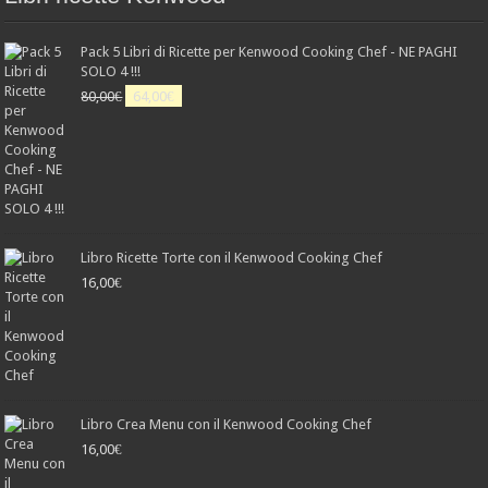
Pack 5 Libri di Ricette per Kenwood Cooking Chef - NE PAGHI
SOLO 4 !!!
Il
Il
80,00
€
64,00
€
prezzo
prezzo
originale
attuale
era:
è:
80,00€.
64,00€.
Libro Ricette Torte con il Kenwood Cooking Chef
16,00
€
Libro Crea Menu con il Kenwood Cooking Chef
16,00
€