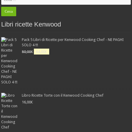
Libri ricette Kenwood
Pack 5 Libri di Ricette per Kenwood Cooking Chef - NE PAGHI
SOLO 4 !!!
Il
Il
80,00
€
64,00
€
prezzo
prezzo
originale
attuale
era:
è:
80,00€.
64,00€.
Libro Ricette Torte con il Kenwood Cooking Chef
16,00
€