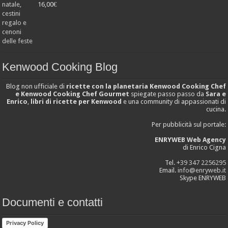
16,00
€
Valutato
4.25
su 5
Kenwood Cooking Blog
Blog non ufficiale di
ricette con la planetaria Kenwood Cooking Chef
e Kenwood Cooking Chef Gourmet
spiegate passo passo da
Sara e
Enrico
,
libri di ricette per Kenwood
e una community di appassionati di
cucina.
Per pubblicità sul portale:
ENRYWEB Web Agency
di Enrico Cigna
Tel.
+39 347 2256295
Email.
info@enryweb.it
Skype ENRYWEB
Documenti e contatti
Privacy Policy