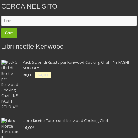
CERCA NEL SITO
Libri ricette Kenwood
Pack 5 Libri di Ricette per Kenwood Cooking Chef - NE PAGHI
SOLO 4 !!!
Il
Il
80,00
€
64,00
€
prezzo
prezzo
originale
attuale
era:
è:
80,00€.
64,00€.
Libro Ricette Torte con il Kenwood Cooking Chef
16,00
€