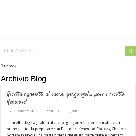
Home
/
Archivio Blog
Ricetta agnolotti al cacao, gorgonzola, pere e ricotta
Kenwood
20 Dicembre 2017
Primi
1
3,380
La ricetta degli agnolotti al cacao, gorgonzola, pere e ricotta è un
primo piatto da preparare con l’aiuto del Kenwood Cooking Chef per
portare in tavola una pasta ripiena dal gusto particolare e ricercato.