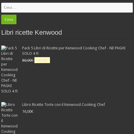
Libri ricette Kenwood
Pack 5 Libri di Ricette per Kenwood Cooking Chef - NE PAGHI
SOLO 4 !!!
Il
Il
80,00
€
64,00
€
prezzo
prezzo
originale
attuale
era:
è:
80,00€.
64,00€.
Libro Ricette Torte con il Kenwood Cooking Chef
16,00
€