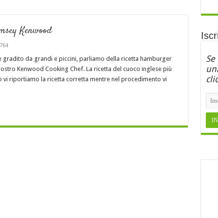
amsey Kenwood
Iscr
764
Se
gradito da grandi e piccini, parliamo della ricetta hamburger
una
nostro Kenwood Cooking Chef. La ricetta del cuoco inglese più
cli
o vi riportiamo la ricetta corretta mentre nel procedimento vi