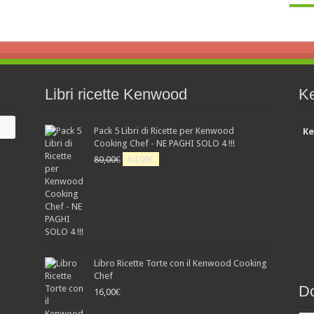
Libri ricette Kenwood
K
Pack 5 Libri di Ricette per Kenwood
Ke
Cooking Chef - NE PAGHI SOLO 4 !!!
Il
Il
80,00
€
64,00
€
prezzo
prezzo
originale
attuale
era:
è:
80,00€.
64,00€.
Libro Ricette Torte con il Kenwood Cooking
Chef
Do
16,00
€