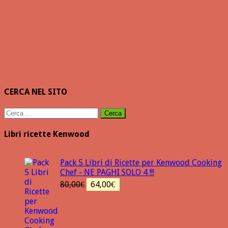
CERCA NEL SITO
Ricerca
per:
Libri ricette Kenwood
Pack 5 Libri di Ricette per Kenwood Cooking
Chef - NE PAGHI SOLO 4 !!!
Il
Il
80,00
€
64,00
€
prezzo
prezzo
originale
attuale
era:
è:
80,00€.
64,00€.