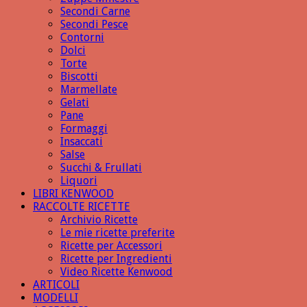
Secondi Carne
Secondi Pesce
Contorni
Dolci
Torte
Biscotti
Marmellate
Gelati
Pane
Formaggi
Insaccati
Salse
Succhi & Frullati
Liquori
LIBRI KENWOOD
RACCOLTE RICETTE
Archivio Ricette
Le mie ricette preferite
Ricette per Accessori
Ricette per Ingredienti
Video Ricette Kenwood
ARTICOLI
MODELLI