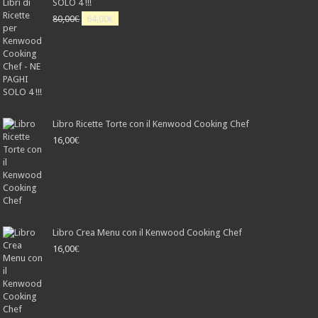
SOLO 4 !!!
Il
Il
80,00
€
64,00
€
prezzo
prezzo
originale
attuale
era:
è:
80,00€.
64,00€.
Libro Ricette Torte con il Kenwood Cooking Chef
16,00
€
Libro Crea Menu con il Kenwood Cooking Chef
16,00
€