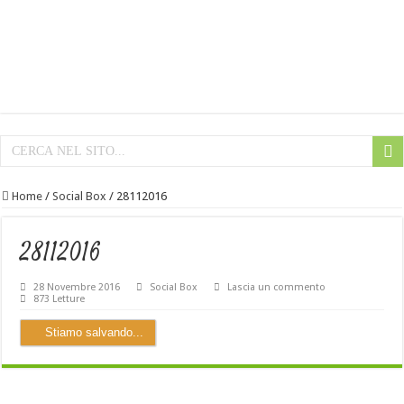
Home
/
Social Box
/
28112016
28112016
28 Novembre 2016
Social Box
Lascia un commento
873 Letture
Stiamo salvando...