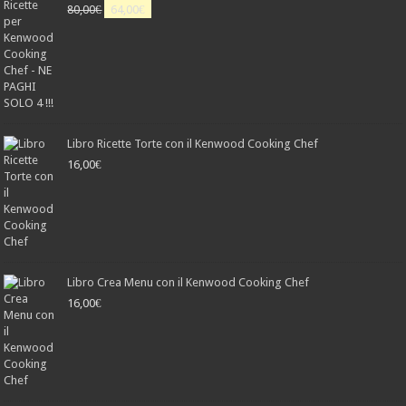
Il
Il
80,00
€
64,00
€
prezzo
prezzo
originale
attuale
era:
è:
80,00€.
64,00€.
Libro Ricette Torte con il Kenwood Cooking Chef
16,00
€
Libro Crea Menu con il Kenwood Cooking Chef
16,00
€