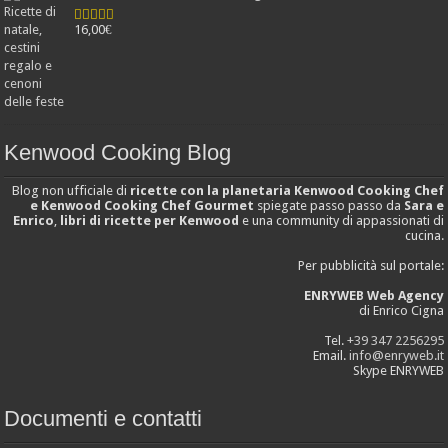
16,00
€
Valutato
4.25
su 5
Kenwood Cooking Blog
Blog non ufficiale di
ricette con la planetaria Kenwood Cooking Chef
e Kenwood Cooking Chef Gourmet
spiegate passo passo da
Sara e
Enrico
,
libri di ricette per Kenwood
e una community di appassionati di
cucina.
Per pubblicità sul portale:
ENRYWEB Web Agency
di Enrico Cigna
Tel.
+39 347 2256295
Email.
info@enryweb.it
Skype ENRYWEB
Documenti e contatti