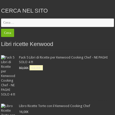
CERCA NEL SITO
Libri ricette Kenwood
Pack 5 Libri di Ricette per Kenwood Cooking Chef - NE PAGHI
SOLO 4 !!!
Il
Il
80,00
€
64,00
€
prezzo
prezzo
originale
attuale
era:
è:
80,00€.
64,00€.
Libro Ricette Torte con il Kenwood Cooking Chef
16,00
€