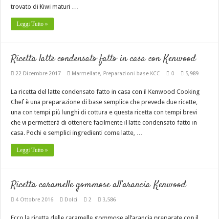
trovato di Kiwi maturi …
Leggi Tutto »
Ricetta latte condensato fatto in casa con Kenwood
22 Dicembre 2017
Marmellate
,
Preparazioni base KCC
0
5,989
La ricetta del latte condensato fatto in casa con il Kenwood Cooking
Chef è una preparazione di base semplice che prevede due ricette,
una con tempi più lunghi di cottura e questa ricetta con tempi brevi
che vi permetterà di ottenere facilmente il latte condensato fatto in
casa. Pochi e semplici ingredienti come latte, …
Leggi Tutto »
Ricetta caramelle gommose all’arancia Kenwood
4 Ottobre 2016
Dolci
2
3,586
Ecco la ricetta delle caramelle gommose all’arancia preparate con il