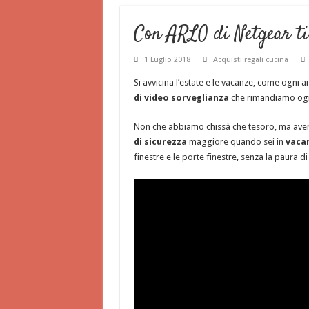
Con ARLO di Netgear ti
1 Luglio 2018
Acquisti regali cucina
Si avvicina l’estate e le vacanze, come ogni a
di video sorveglianza
che rimandiamo ogn
Non che abbiamo chissà che tesoro, ma ave
di sicurezza
maggiore quando sei in
vaca
finestre e le porte finestre, senza la paura di