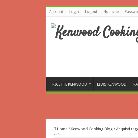
Account
Login
Logout
Notifiche
Passwor
RICETTE KENWOOD
LIBRI KENWOOD
RA
Home
/
Kenwood Cooking Blog
/
Acquisti rega
casa