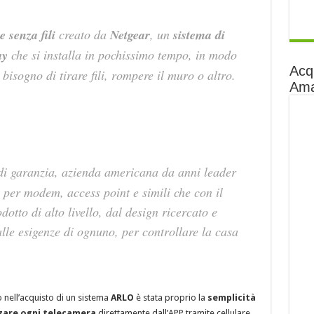
 senza fili
creato da
Netgear
, un
sistema di
ay
che si installa in pochissimo tempo, in modo
Acq
sogno di tirare fili, rompere il muro o altro.
Am
i garanzia, azienda americana da anni leader
ta per modem, access point e simili che con il
tto di alto livello, dal design ricercato e
lle esigenze di ognuno, per controllare la casa
o nell’acquisto di un sistema
ARLO
è stata proprio la
semplicità
zare ogni telecamera
direttamente dall’APP tramite cellulare