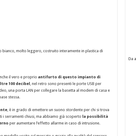
 bianco, molto leggero, costruito interamente in plastica di
Da a
anche il vero e proprio
antifurto di questo impianto di
ltre 100 decibel
, nel retro sono presenti le porte USB per
ideo, una porta LAN per collegare la basetta al modem di casa e
base stessa.
ente
, è in grado di emettere un suono stordente per chi si trova
utti i serramenti chiusi, ma abbiamo già scoperto
la possibilità
terno
per aumentare l’effetto allarme in caso di intrusione.
mo modello uscito sul mercato e grazie alla qualità del sensore