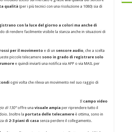
ta qualità
(per i più tecnici con una risoluzione a 1080) sia di
strano con la luce del giorno a colori ma anche di
do di rendere facilmente visibile la stanza anche in situazioni di
rossi per il movimento
e di un
sensore audio
, che a scelta
 queste piccole telecamere
sono in grado di registrare solo
 rumore
e quindi inviarti una notifica via APP o via MAIL per
condi
ogni volta che rileva un movimento nel suo raggio di
Il
campo video
io di 130°
offre una
visuale ampia
per riprendere tutto il
doio. Inoltre la
portata delle telecamere
è ottima, sono in
za di
2-3 piani di casa
senza perdere il collegamento.