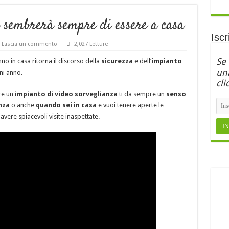
 sembrerà sempre di essere a casa
Iscr
Lascia un commento
2,027 Letture
Se
nno in casa ritorna il discorso della
sicurezza
e dell’
impianto
una
i anno.
cli
re un
impianto di video sorveglianza
ti da sempre un
senso
nza
o anche
quando sei in casa
e vuoi tenere aperte le
 avere spiacevoli visite inaspettate.