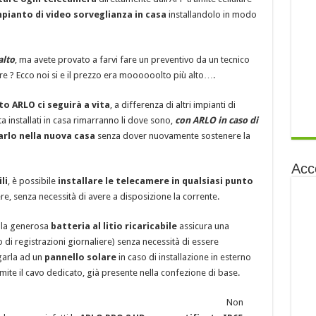
mpianto di video sorveglianza in casa
installandolo in modo
alto
, ma avete provato a farvi fare un preventivo da un tecnico
ere ? Ecco noi si e il prezzo era moooooolto più alto….
to ARLO ci seguirà a vita
, a differenza di altri impianti di
 installati in casa rimarranno li dove sono,
con ARLO in caso di
rlo nella nuova casa
senza dover nuovamente sostenere la
Acc
li
, è possibile
installare le telecamere in qualsiasi punto
gere, senza necessità di avere a disposizione la corrente.
lla generosa
batteria al litio ricaricabile
assicura una
 di registrazioni giornaliere) senza necessità di essere
egarla ad un
pannello solare
in caso di installazione in esterno
mite il cavo dedicato, già presente nella confezione di base.
Non