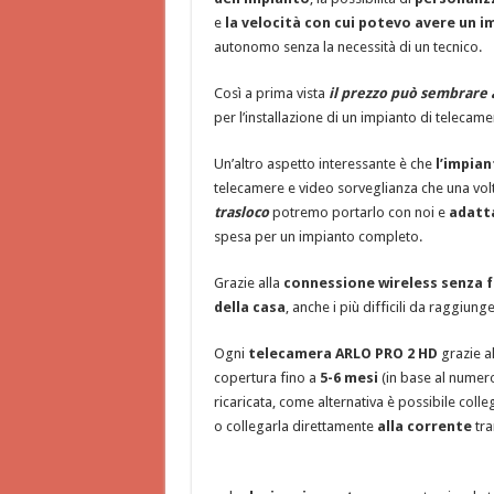
e
la velocità con cui potevo avere un i
autonomo senza la necessità di un tecnico.
Così a prima vista
il prezzo può sembrare 
per l’installazione di un impianto di telecam
Un’altro aspetto interessante è che
l’impian
telecamere e video sorveglianza che una volta
trasloco
potremo portarlo con noi e
adatta
spesa per un impianto completo.
Grazie alla
connessione wireless senza fi
della casa
, anche i più difficili da raggiun
Ogni
telecamera ARLO PRO 2 HD
grazie a
copertura fino a
5-6 mesi
(in base al numero
ricaricata, come alternativa è possibile coll
o collegarla direttamente
alla corrente
tra