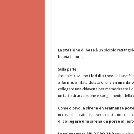
La
stazione di base
è un piccolo rettangolo
buona fattura.
Sulla parte
frontale troviamo i
led di stato
, la base è 
allarme
, è infatti dotato di una
sirena da o
collegare una chiavetta per memorizzare i v
un tasto di accensione e spegnimento della 
Come dicevo
la sirena è veramente pot
in casa che si attutisce verso l’esterno con t
di collegare una sirena da porre all’es
Le
telecamere ARLO PRO 2 HD
sono l’ulti