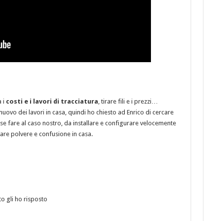
 i
costi e i lavori di tracciatura
, tirare fili e i prezzi…
ovo dei lavori in casa, quindi ho chiesto ad Enrico di cercare
e fare al caso nostro, da installare e configurare velocemente
fare polvere e confusione in casa.
o gli ho risposto