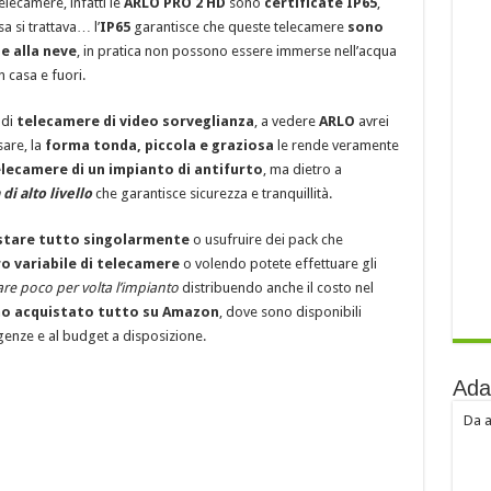
lecamere, infatti le
ARLO PRO 2 HD
sono
certificate IP65
,
 si trattava… l’
IP65
garantisce che queste telecamere
sono
 e alla neve
, in pratica non possono essere immerse nell’acqua
 casa e fuori.
 di
telecamere di video sorveglianza
, a vedere
ARLO
avrei
are, la
forma tonda, piccola e graziosa
le rende veramente
lecamere di un impianto di antifurto
, ma dietro a
di alto livello
che garantisce sicurezza e tranquillità.
istare tutto singolarmente
o usufruire dei pack che
 variabile di telecamere
o volendo potete effettuare gli
re poco per volta l’impianto
distribuendo anche il costo nel
o acquistato tutto su Amazon
, dove sono disponibili
igenze e al budget a disposizione.
Ada
Da a