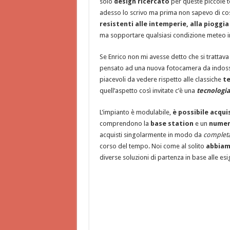
solo
design ricercato
per queste piccole te
adesso lo scrivo ma prima non sapevo di cosa
resistenti alle intemperie, alla pioggia
ma sopportare qualsiasi condizione meteo in
Se Enrico non mi avesse detto che si trattava
pensato ad una nuova fotocamera da indoss
piacevoli da vedere rispetto alle classiche
te
quell’aspetto così invitate c’è una
tecnologia 
L’impianto è modulabile,
è possibile acqu
comprendono la
base station
e un
numero
acquisti singolarmente in modo da
completa
corso del tempo. Noi come al solito
abbiam
diverse soluzioni di partenza in base alle es