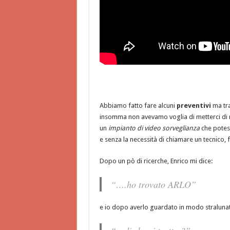
Abbiamo fatto fare alcuni
preventivi
ma tra
insomma non avevamo voglia di metterci di nu
un
impianto di video sorveglianza
che potess
e senza la necessità di chiamare un tecnico, 
Dopo un pò di ricerche, Enrico mi dice:
“
….ho trovato ARLO
”
e io dopo averlo guardato in modo stralunat