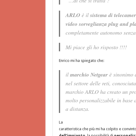
“
…di che si tratta ?
”
ARLO
è il
sistema di telecamere
video sorveglianza plug and pl
completamente autonomo senza bi
Mi piace gli ho risposto !!!!
Enrico mi ha spiegato che:
il
marchio Netgear
è sinonimo d
nel settore delle reti, conosciu
marchio ARLO ha creato un prodo
molto personalizzabile in base a
a distanza.
La
caratteristica che più mi ha colpito e convint
dell’impianto
, la possibilità di
personaliz