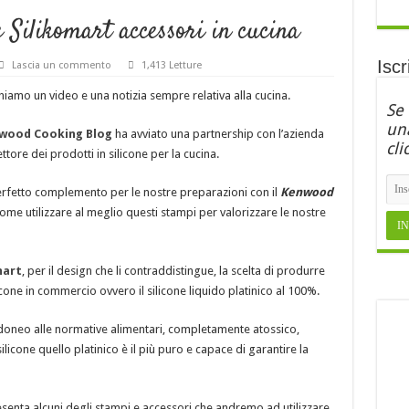
Silikomart accessori in cucina
Iscr
Lascia un commento
1,413 Letture
hiamo un video e una notizia sempre relativa alla cucina.
Se
una
wood Cooking Blog
ha avviato una partnership con l’azienda
cli
ttore dei prodotti in silicone per la cucina.
erfetto complemento per le nostre preparazioni con il
Kenwood
me utilizzare al meglio questi stampi per valorizzare le nostre
mart
, per il design che li contraddistingue, la scelta di produrre
licone in commercio ovvero il silicone liquido platinico al 100%.
à, idoneo alle normative alimentari, completamente atossico,
silicone quello platinico è il più puro e capace di garantire la
esenta alcuni degli stampi e accessori che andremo ad utilizzare