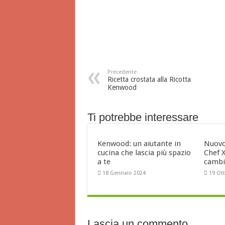
Precedente
Ricetta crostata alla Ricotta
Kenwood
Ti potrebbe interessare
Kenwood: un aiutante in
Nuovo
cucina che lascia più spazio
Chef 
a te
cambi
18 Gennaio 2024
19 Ot
Lascia un commento