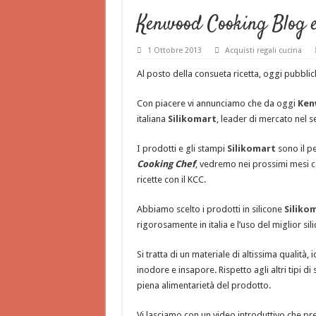
Kenwood Cooking Blog e 
1 Ottobre 2013
Acquisti regali cucina
Al posto della consueta ricetta, oggi pubblic
Con piacere vi annunciamo che da oggi
Ken
italiana
Silikomart
, leader di mercato nel se
I prodotti e gli stampi
Silikomart
sono il p
Cooking Chef
, vedremo nei prossimi mesi co
ricette con il KCC.
Abbiamo scelto i prodotti in silicone
Siliko
rigorosamente in italia e l’uso del miglior si
Si tratta di un materiale di altissima qualit
inodore e insapore. Rispetto agli altri tipi di 
piena alimentarietà del prodotto.
Vi lasciamo con un video introduttivo che pr