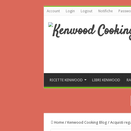
Account
Login
Logout
Notifiche
Passwor
RICETTE KENWOOD
LIBRI KENWOOD
RA
Home
/
Kenwood Cooking Blog
/
Acquisti rega