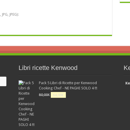
 JPG, JPEG):
Libri ricette Kenwood
K
Pack 5 Libri di Ricette per Kenwood
Ke
Cooking Chef - NE PAGHI SOLO 4 !!!
Il
Il
80,00
€
64,00
€
prezzo
prezzo
originale
attuale
era:
è:
80,00€.
64,00€.