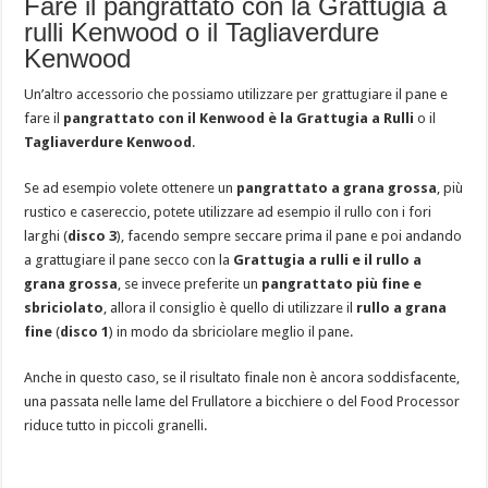
Fare il pangrattato con la Grattugia a
rulli Kenwood o il Tagliaverdure
Kenwood
Un’altro accessorio che possiamo utilizzare per grattugiare il pane e
fare il
pangrattato con il Kenwood è la Grattugia a Rulli
o il
Tagliaverdure Kenwood
.
Se ad esempio volete ottenere un
pangrattato a grana grossa
, più
rustico e casereccio, potete utilizzare ad esempio il rullo con i fori
larghi (
disco 3
), facendo sempre seccare prima il pane e poi andando
a grattugiare il pane secco con la
Grattugia a rulli e il rullo a
grana grossa
, se invece preferite un
pangrattato più fine e
sbriciolato
, allora il consiglio è quello di utilizzare il
rullo a grana
fine
(
disco 1
) in modo da sbriciolare meglio il pane.
Anche in questo caso, se il risultato finale non è ancora soddisfacente,
una passata nelle lame del Frullatore a bicchiere o del Food Processor
riduce tutto in piccoli granelli.