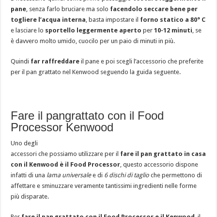
pane
, senza farlo bruciare ma solo
facendolo seccare bene per
togliere l’acqua interna
, basta impostare il
forno statico a 80° C
e lasciare lo
sportello leggermente aperto
per
10-12 minuti
, se
è davvero molto umido, cuocilo per un paio di minuti in più.
Quindi
far raffreddare
il pane e poi scegli l’accessorio che preferite
per il pan grattato nel Kenwood seguendo la guida seguente.
Fare il pangrattato con il Food
Processor Kenwood
Uno degli
accessori che possiamo utilizzare per il
fare il pan grattato in casa
con il Kenwood è il Food Processor
, questo accessorio dispone
infatti di una
lama universale
e di
6 dischi di taglio
che permettono di
affettare e sminuzzare veramente tantissimi ingredienti nelle forme
più disparate.
Per
fare il pan grattato con il Food Processor e il Kenwood
, il