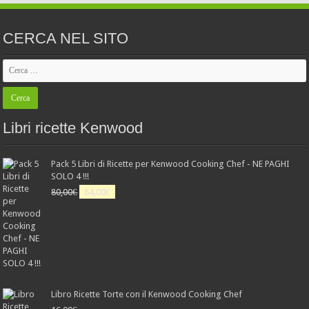
CERCA NEL SITO
Libri ricette Kenwood
Pack 5 Libri di Ricette per Kenwood Cooking Chef - NE PAGHI
SOLO 4 !!!
Il
Il
80,00
€
64,00
€
prezzo
prezzo
originale
attuale
era:
è:
80,00€.
64,00€.
Libro Ricette Torte con il Kenwood Cooking Chef