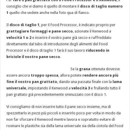
consiglio che vi diamo è quello di montare il
disco di taglio numero
1
quello che vedete anche nella foto qua di fianco.
Il
disco di taglio 1
, per il Food Processor, è indicato proprio per
grattugiare formaggi e pane secco
, azionate il Kenwood a
velocità 1 o 2
e inserire il vostro pane già secco e raffreddato
direttamente dal tubo di introduzione degli alimenti del Food
Processor e il disco di taglio 1 farà il suo lavoro
riducendo in
briciole il vostro pane secco
.
Se la
grana
ottenuta dovesse
essere ancora
troppo spessa
, allora potete
rendere ancora più
fine il vostro pan grattato
, dando una passata finale con la
lama
universale
, impostando il Kenwood a
velocità 3
e frullando tutto il
pan grattato già precedentemente sminuzzato con il disco 1.
Vi consigliamo di non inserire tutto il pane secco insieme, ma di
spezzettarlo in pezzi più piccoli e inserirlo poco per volta in modo da
non far sforzare il Kenwood mentre lavora e sopratutto evitare di
rovinare le plastiche sia della lama universale sia della ciotola del Food