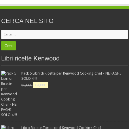
CERCA NEL SITO
Libri ricette Kenwood
Pack 5 Libri di Ricette per Kenwood Cooking Chef - NE PAGHI
SOLO 4 !!!
Il
Il
80,00
€
64,00
€
prezzo
prezzo
originale
attuale
era:
è:
80,00€.
64,00€.
Libro Ricette Torte con il Kenwood Cooking Chef