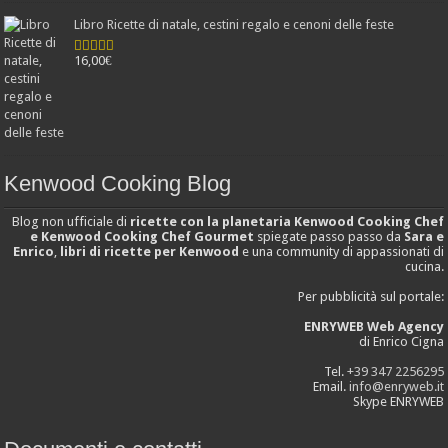
Libro Ricette di natale, cestini regalo e cenoni delle feste
16,00
€
Valutato
4.25
su 5
Kenwood Cooking Blog
Blog non ufficiale di
ricette con la planetaria Kenwood Cooking Chef
e Kenwood Cooking Chef Gourmet
spiegate passo passo da
Sara e
Enrico
,
libri di ricette per Kenwood
e una community di appassionati di
cucina.
Per pubblicità sul portale:
ENRYWEB Web Agency
di Enrico Cigna
Tel.
+39 347 2256295
Email.
info@enryweb.it
Skype ENRYWEB