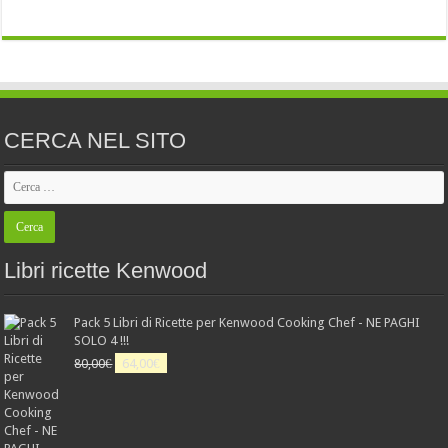
CERCA NEL SITO
Libri ricette Kenwood
Pack 5 Libri di Ricette per Kenwood Cooking Chef - NE PAGHI
SOLO 4 !!!
Il
Il
80,00
€
64,00
€
prezzo
prezzo
originale
attuale
era:
è:
80,00€.
64,00€.