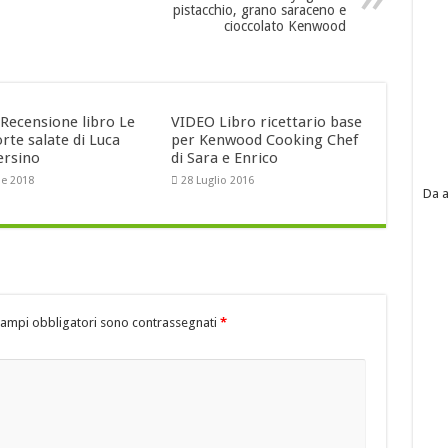
pistacchio, grano saraceno e
cioccolato Kenwood
 Recensione libro Le
VIDEO Libro ricettario base
rte salate di Luca
per Kenwood Cooking Chef
rsino
di Sara e Enrico
le 2018
28 Luglio 2016
Da a
campi obbligatori sono contrassegnati
*