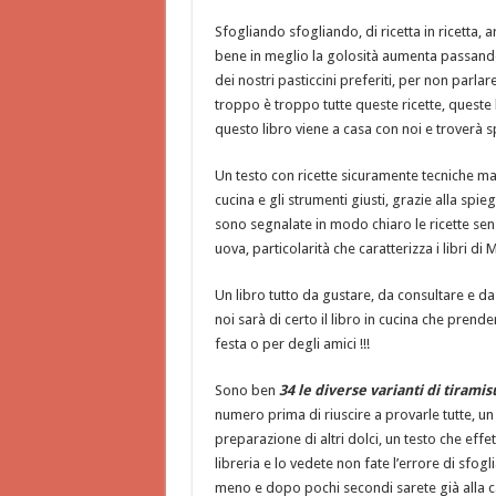
Sfogliando sfogliando, di ricetta in ricetta, 
bene in meglio la golosità aumenta passan
dei nostri pasticcini preferiti, per non parla
troppo è troppo tutte queste ricette, queste
questo libro viene a casa con noi e troverà spa
Un testo con ricette sicuramente tecniche m
cucina e gli strumenti giusti, grazie alla spi
sono segnalate in modo chiaro le ricette senz
uova, particolarità che caratterizza i libri 
Un libro tutto da gustare, da consultare e da
noi sarà di certo il libro in cucina che pren
festa o per degli amici !!!
Sono ben
34 le diverse varianti di tiramis
numero prima di riuscire a provarle tutte, un
preparazione di altri dolci, un testo che ef
libreria e lo vedete non fate l’errore di sfog
meno e dopo pochi secondi sarete già alla c