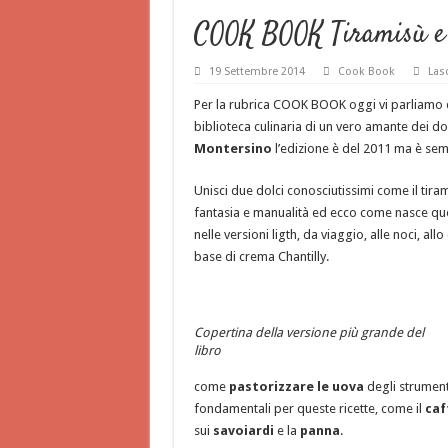
COOK BOOK Tiramisù e 
19 Settembre 2014
Cook Book
Las
Per la rubrica COOK BOOK oggi vi parliamo d
biblioteca culinaria di un vero amante dei do
Montersino
l’edizione è del 2011 ma è sem
Unisci due dolci conosciutissimi come il tiram
fantasia e manualità ed ecco come nasce quest
nelle versioni ligth, da viaggio, alle noci, 
base di crema Chantilly.
Copertina della versione più grande del
libro
come
pastorizzare le uova
degli strumenti
fondamentali per queste ricette, come il
caf
sui
savoiardi
e la
panna
.