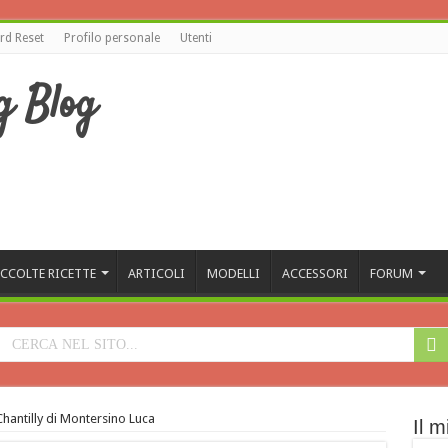
d Reset
Profilo personale
Utenti
CCOLTE RICETTE
ARTICOLI
MODELLI
ACCESSORI
FORUM
antilly di Montersino Luca
Il m