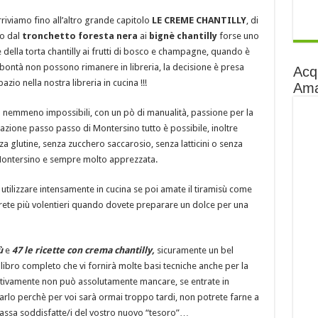
arriviamo fino all’altro grande capitolo
LE CREME CHANTILLY
, di
do dal
tronchetto foresta nera
ai
bignè chantilly
forse uno
re della torta chantilly ai frutti di bosco e champagne, quando è
 bontà non possono rimanere in libreria, la decisione è presa
Acq
zio nella nostra libreria in cucina !!!
Am
a nemmeno impossibili, con un pò di manualità, passione per la
egazione passo passo di Montersino tutto è possibile, inoltre
a glutine, senza zucchero saccarosio, senza latticini o senza
di Montersino e sempre molto apprezzata.
 utilizzare intensamente in cucina se poi amate il tiramisù come
derete più volentieri quando dovete preparare un dolce per una
ù
e
47 le ricette con crema chantilly,
sicuramente un bel
 libro completo che vi fornirà molte basi tecniche anche per la
fettivamente non può assolutamente mancare, se entrate in
liarlo perchè per voi sarà ormai troppo tardi, non potrete farne a
assa soddisfatte/i del vostro nuovo “tesoro”…