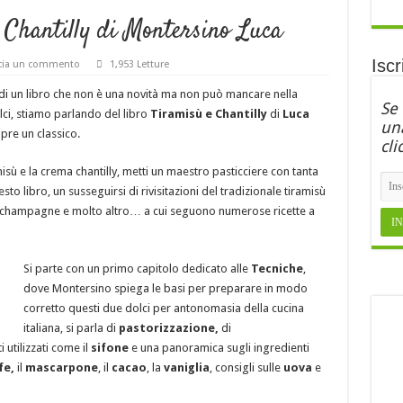
Chantilly di Montersino Luca
Iscr
cia un commento
1,953 Letture
i un libro che non è una novità ma non può mancare nella
Se
lci, stiamo parlando del libro
Tiramisù e Chantilly
di
Luca
una
pre un classico.
cli
isù e la crema chantilly, metti un maestro pasticciere con tanta
o libro, un susseguirsi di rivisitazioni del tradizionale tiramisù
allo champagne e molto altro… a cui seguono numerose ricette a
Si parte con un primo capitolo dedicato alle
Tecniche
,
dove Montersino spiega le basi per preparare in modo
corretto questi due dolci per antonomasia della cucina
italiana, si parla di
pastorizzazione,
di
 utilizzati come il
sifone
e una panoramica sugli ingredienti
fe,
il
mascarpone
, il
cacao
, la
vaniglia
, consigli sulle
uova
e