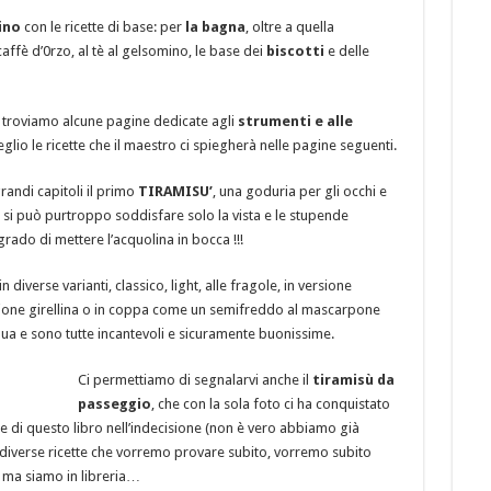
ino
con le ricette di base: per
la bagna
, oltre a quella
 caffè d’0rzo, al tè al gelsomino, le base dei
biscotti
e delle
e, troviamo alcune pagine dedicate agli
strumenti e alle
glio le ricette che il maestro ci spiegherà nelle pagine seguenti.
grandi capitoli il primo
TIRAMISU’
, una goduria per gli occhi e
o si può purtroppo soddisfare solo la vista e le stupende
ado di mettere l’acquolina in bocca !!!
n diverse varianti, classico, light, alle fragole, in versione
rsione girellina o in coppa come un semifreddo al mascarpone
 qua e sono tutte incantevoli e sicuramente buonissime.
Ci permettiamo di segnalarvi anche il
tiramisù da
passeggio
, che con la sola foto ci ha conquistato
 di questo libro nell’indecisione (non è vero abbiamo già
iverse ricette che vorremo provare subito, vorremo subito
 ma siamo in libreria…