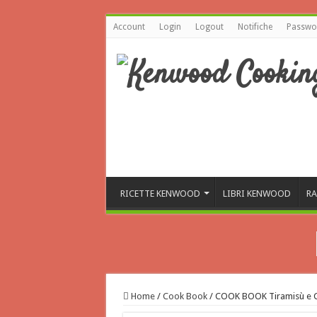
Account
Login
Logout
Notifiche
Passwor
RICETTE KENWOOD
LIBRI KENWOOD
RA
Home
/
Cook Book
/
COOK BOOK Tiramisù e Ch