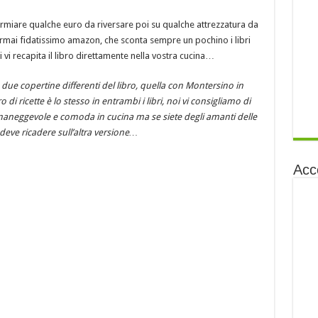
parmiare qualche euro da riversare poi su qualche attrezzatura da
’ormai fidatissimo amazon, che sconta sempre un pochino i libri
 vi recapita il libro direttamente nella vostra cucina…
ue copertine differenti del libro, quella con Montersino in
 di ricette è lo stesso in entrambi i libri, noi vi consigliamo di
 maneggevole e comoda in cucina ma se siete degli amanti delle
deve ricadere sull’altra versione…
Acc