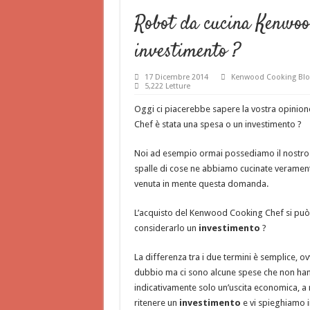
Robot da cucina Kenwoo
investimento ?
17 Dicembre 2014
Kenwood Cooking Blo
5,222 Letture
Oggi ci piacerebbe sapere la vostra opinio
Chef è stata una spesa o un investimento ?
Noi ad esempio ormai possediamo il nostro
spalle di cose ne abbiamo cucinate veramente 
venuta in mente questa domanda.
L’acquisto del Kenwood Cooking Chef si pu
considerarlo un
investimento
?
La differenza tra i due termini è semplice, 
dubbio ma ci sono alcune spese che non hann
indicativamente solo un’uscita economica, a
ritenere un
investimento
e vi spieghiamo 