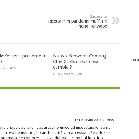
Successiva
Ricetta mini pandorini muffin al
limone Kenwood
dev’essere presente in
Nuovo Kenwood Cooking
Da a
a?
Chef XL Connect cosa
cambia ?
nnaio 2024
19 Ottobre 2020
18 Febbraio 2016 a 15:58
ualunque tipo ,e’ un apparecchio unico ed insostituibile . Io ne
i trovo benissimo , ho anche tutti I vari accessori . Se ci fosse
 rottamazione comprerei senza dubbio alcuno l’ ultimo tipo .