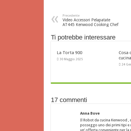
Precedente
Video Accessori Pelapatate
AT445 Kenwood Cooking Chef
Ti potrebbe interessare
La Torta 900
Cosa 
cucin
30 Maggio 2025
24 Ge
17 commenti
Anna Bove
Il Robot da cucina Kenwood , q
posseggo uno dei primi tipi e m
un’ offerta conveniente per la