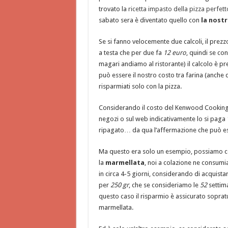
trovato la
ricetta impasto della pizza perfett
sabato sera è diventato quello con
la nostr
Se si fanno velocemente due calcoli, il prezz
a testa che per due fa
12 euro
, quindi se co
magari andiamo al ristorante) il calcolo è pr
può essere il nostro costo tra farina (anche 
risparmiati solo con la pizza.
Considerando il costo del Kenwood Cooking C
negozi o sul web indicativamente lo si paga 
ripagato… da qua l’affermazione che può es
Ma questo era solo un esempio, possiamo co
la
marmellata
, noi a colazione ne consumi
in circa 4-5 giorni, considerando di acquistar
per
250 gr
, che se consideriamo le
52
settim
questo caso il risparmio è assicurato sopratu
marmellata.