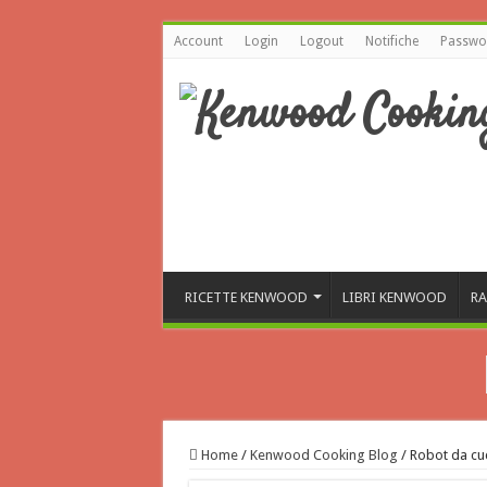
Account
Login
Logout
Notifiche
Passwor
RICETTE KENWOOD
LIBRI KENWOOD
RA
Home
/
Kenwood Cooking Blog
/
Robot da cu