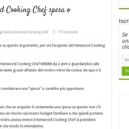
d Cooking Chef spesa o
Iscr
g
,
Robot Kenwood Cooking Chef
17 Commenti
Se
una
ne su questo argomento, per voi l’acquisto del Kenwood Cooking
cli
 Kenwood Cooking Chef KM086 da 2 anni e guardandoci alle
tante grazie all’aiuto del nostro robot da cucina, da qua ci è
ò considerare una “spesa” o sarebbe più opportuno
ovvio che un acquisto è certamente una spesa su questo non c’è
o un ritorno sul nostro budget familiare e che quindi portano
 nostro avviso invece il Kenwood Cooking Chef si potrebbe
in che modo lo intendiamo.