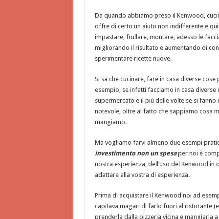
Da quando abbiamo preso il Kenwood, cucinare
offre di certo un aiuto non indifferente e q
impastare, frullare, montare, adesso le faccia
migliorando il risultato e aumentando di con
sperimentare ricette nuove.
Si sa che cucinare, fare in casa diverse cose
esempio, se infatti facciamo in casa divers
supermercato e il più delle volte se si fanno 
notevole, oltre al fatto che sappiamo cosa 
mangiamo.
Ma vogliamo farvi almeno due esempi pratici
investimento non un spesa
per noi è comp
nostra esperienza, dell’uso del Kenwood in
adattare alla vostra di esperienza.
Prima di acquistare il Kenwood noi ad esem
capitava magari di farlo fuori al ristorante (
prenderla dalla pizzeria vicina e mangiarla