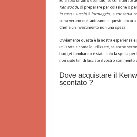
Ed è solo un’altro esempio, se considerate a
Kenwood
), di preparare per colazione o p
in casa
, i
succhi
, il
formaggio
, la
conserva
ins
sono veramente tantissime e questo ancora 
Chef è un investimento non una spesa.
Ovviamente questa è la nostra esperienza e 
utilizzate e come lo utilizzate, se anche sec
budget familiare o è stata solo la spesa per 
non siate timidi lasciate il vostro commento 
Dove acquistare il Ken
scontato ?