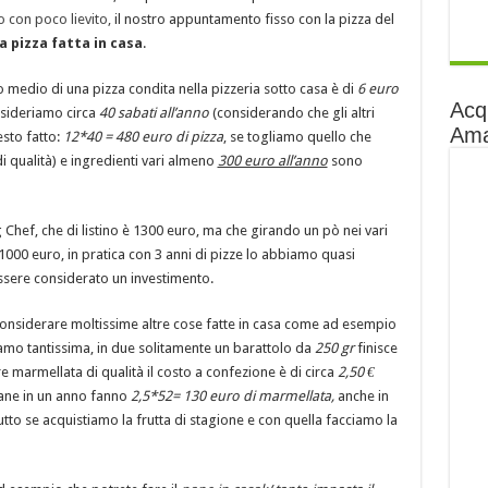
o con poco lievito,
il nostro appuntamento fisso con la pizza del
a pizza fatta in casa
.
o medio di una pizza condita nella pizzeria sotto casa è di
6 euro
Acq
nsideriamo circa
40 sabati all’anno
(considerando che gli altri
Am
esto fatto:
12*40 = 480 euro di pizza
, se togliamo quello che
di qualità) e ingredienti vari almeno
300 euro all’anno
sono
hef, che di listino è 1300 euro, ma che girando un pò nei vari
1000 euro, in pratica con 3 anni di pizze lo abbiamo quasi
sere considerato un investimento.
nsiderare moltissime altre cose fatte in casa come ad esempio
amo tantissima, in due solitamente un barattolo da
250 gr
finisce
e marmellata di qualità il costo a confezione è di circa
2,50 €
ane in un anno fanno
2,5*52= 130 euro di marmellata,
anche in
tto se acquistiamo la frutta di stagione e con quella facciamo la