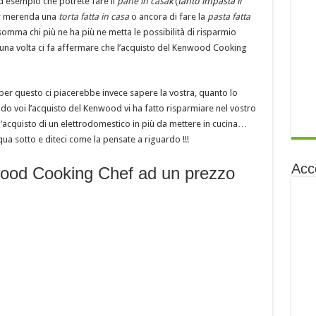
d esempio che potrete fare il
pane in casa
k
(
tanto impasta il
er merenda una
torta fatta in casa
o ancora di fare la
pasta fatta
omma chi più ne ha più ne metta le possibilità di risparmio
una volta ci fa affermare che l’acquisto del Kenwood Cooking
per questo ci piacerebbe invece sapere la vostra, quanto lo
ondo voi l’acquisto del Kenwood vi ha fatto risparmiare nel vostro
l’acquisto di un elettrodomestico in più da mettere in cucina…
qua sotto e diteci come la pensate a riguardo !!!
Acc
wood Cooking Chef ad un prezzo