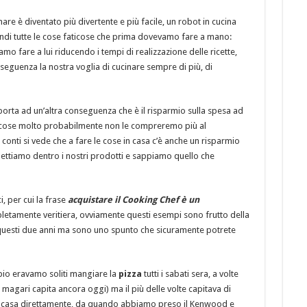
 è diventato più divertente e più facile, un robot in cucina
uindi tutte le cose faticose che prima dovevamo fare a mano:
mo fare a lui riducendo i tempi di realizzazione delle ricette,
seguenza la nostra voglia di cucinare sempre di più, di
 porta ad un’altra conseguenza che è il risparmio sulla spesa ad
e cose molto probabilmente non le compreremo più al
i conti si vede che a fare le cose in casa c’è anche un risparmio
mettiamo dentro i nostri prodotti e sappiamo quello che
, per cui la frase
acquistare il Cooking Chef è un
letamente veritiera, ovviamente questi esempi sono frutto della
 questi due anni ma sono uno spunto che sicuramente potrete
pio eravamo soliti mangiare la
pizza
tutti i sabati sera, a volte
e magari capita ancora oggi) ma il più delle volte capitava di
 a casa direttamente, da quando abbiamo preso il Kenwood e