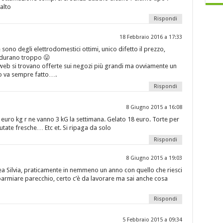
alto
Rispondi
18 Febbraio 2016 a 17:33
sono degli elettrodomestici ottimi, unico difetto il prezzo,
 durano troppo 😛
 web si trovano offerte sui negozi più grandi ma ovviamente un
o va sempre fatto….
Rispondi
8 Giugno 2015 a 16:08
 euro kg r ne vanno 3 kG la settimana. Gelato 18 euro. Torte per
lutate fresche… Etc et. Si ripaga da solo
Rispondi
8 Giugno 2015 a 19:03
ea Silvia, praticamente in nemmeno un anno con quello che riesci
risparmiare parecchio, certo c’è da lavorare ma sai anche cosa
Rispondi
5 Febbraio 2015 a 09:34