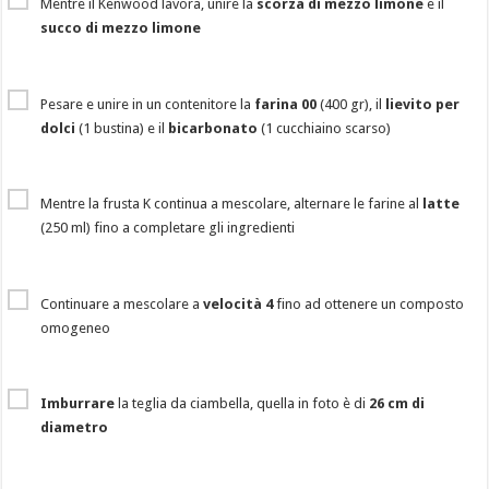
Mentre il Kenwood lavora, unire la
scorza di mezzo limone
e il
succo di mezzo limone
Pesare e unire in un contenitore la
farina 00
(400 gr), il
lievito per
dolci
(1 bustina) e il
bicarbonato
(1 cucchiaino scarso)
Mentre la frusta K continua a mescolare, alternare le farine al
latte
(250 ml) fino a completare gli ingredienti
Continuare a mescolare a
velocità 4
fino ad ottenere un composto
omogeneo
Imburrare
la teglia da ciambella, quella in foto è di
26 cm di
diametro