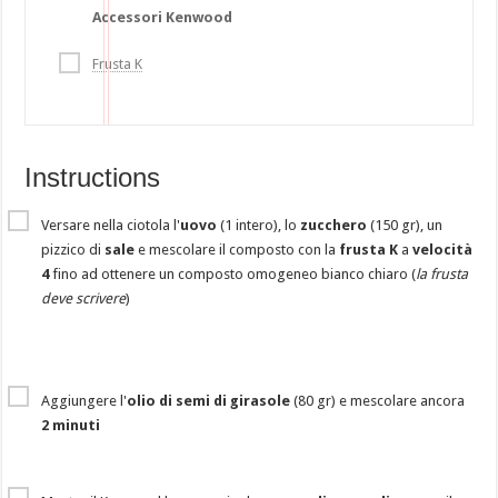
Accessori Kenwood
Frusta K
Instructions
Versare nella ciotola l'
uovo
(1 intero), lo
zucchero
(150 gr), un
pizzico di
sale
e mescolare il composto con la
frusta K
a
velocità
4
fino ad ottenere un composto omogeneo bianco chiaro (
la frusta
deve scrivere
)
Aggiungere l'
olio di semi di girasole
(80 gr) e mescolare ancora
2 minuti