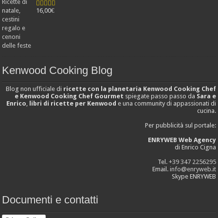
16,00
€
Valutato
4.25
su 5
Kenwood Cooking Blog
Blog non ufficiale di
ricette con la planetaria Kenwood Cooking Chef
e Kenwood Cooking Chef Gourmet
spiegate passo passo da
Sara e
Enrico
,
libri di ricette per Kenwood
e una community di appassionati di
cucina.
Per pubblicità sul portale:
ENRYWEB Web Agency
di Enrico Cigna
Tel.
+39 347 2256295
Email.
info@enryweb.it
Skype ENRYWEB
Documenti e contatti