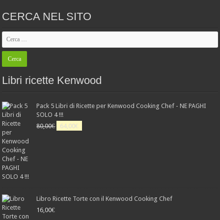
CERCA NEL SITO
Libri ricette Kenwood
Pack 5 Libri di Ricette per Kenwood Cooking Chef - NE PAGHI
SOLO 4 !!!
Il
Il
80,00
€
64,00
€
prezzo
prezzo
originale
attuale
era:
è:
80,00€.
64,00€.
Libro Ricette Torte con il Kenwood Cooking Chef
16,00
€