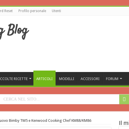
d Reset
Profilo personale
Utenti
CCOLTE RICETTE
ARTICOLI
MODELLI
ACCESSORI
FORUM
nuovo Bimby TM5 e Kenwood Cooking Chef KM88/KM86
Il m