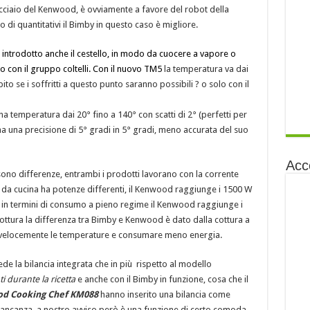
acciaio del Kenwood, è ovviamente a favore del robot della
o di quantitativi il Bimby in questo caso è migliore.
 introdotto anche il cestello, in modo da cuocere a vapore o
o con il gruppo coltelli. Con il nuovo TM5
la temperatura va dai
o se i soffritti a questo punto saranno possibili ? o solo con il
temperatura dai 20° fino a 140° con scatti di 2° (perfetti per
 ha una precisione di 5° gradi in 5° gradi, meno accurata del suo
Acc
ono differenze, entrambi i prodotti lavorano con la corrente
ot da cucina ha potenze differenti, il Kenwood raggiunge i 1500 W
 in termini di consumo a pieno regime il Kenwood raggiunge i
cottura la differenza tra Bimby e Kenwood è dato dalla cottura a
 velocemente le temperature e consumare meno energia.
e la bilancia integrata che in più rispetto al modello
i durante la ricetta
e anche con il Bimby in funzione, cosa che il
d Cooking Chef KM088
hanno inserito una bilancia come
mancanza, a nostro avviso però è una funzione di certo comoda