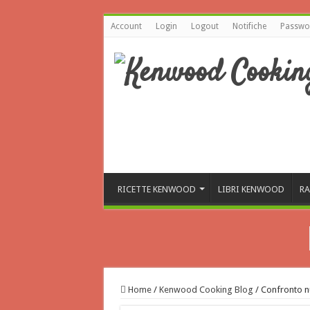
Account
Login
Logout
Notifiche
Passwor
RICETTE KENWOOD
LIBRI KENWOOD
RA
Home
/
Kenwood Cooking Blog
/
Confronto 