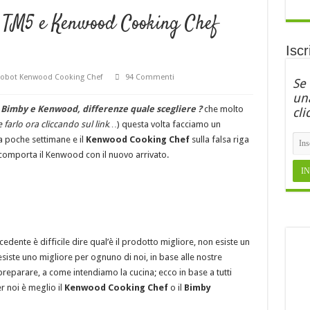
 TM5 e Kenwood Cooking Chef
Iscr
obot Kenwood Cooking Chef
94 Commenti
Se
una
a
Bimby e Kenwood, differenze quale scegliere ?
che molto
cli
e farlo ora cliccando sul link…
) questa volta facciamo un
a poche settimane e il
Kenwood Cooking Chef
sulla falsa riga
omporta il Kenwood con il nuovo arrivato.
cedente è difficile dire qual’è il prodotto migliore, non esiste un
siste uno migliore per ognuno di noi, in base alle nostre
preparare, a come intendiamo la cucina; ecco in base a tutti
r noi è meglio il
Kenwood Cooking Chef
o il
Bimby