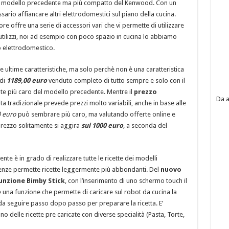
el modello precedente ma più compatto del Kenwood. Con un
ario affiancare altri elettrodomestici sul piano della cucina.
offre una serie di accessori vari che vi permette di utilizzare
utilizzi, noi ad esempio con poco spazio in cucina lo abbiamo
o elettrodomestico.
 ultime caratteristiche, ma solo perchè non è una caratteristica
di
1189,00 euro
venduto completo di tutto sempre e solo con il
te più caro del modello precedente. Mentre il
prezzo
Da a
a tradizionale prevede prezzi molto variabili, anche in base alle
 euro
può sembrare più caro, ma valutando offerte online e
 prezzo solitamente si aggira
sui 1000 euro
, a seconda del
te è in grado di realizzare tutte le ricette dei modelli
enze permette ricette leggermente più abbondanti. Del
nuovo
unzione Bimby Stick
, con l’inserimento di uno schermo touch il
una funzione che permette di caricare sul robot da cucina la
da seguire passo dopo passo per preparare la ricetta. E’
o delle ricette pre caricate con diverse specialità (Pasta, Torte,