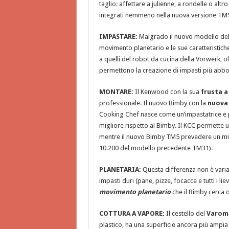
taglio: affettare a julienne, a rondelle o alt
integrati nemmeno nella nuova versione TM
IMPASTARE:
Malgrado il nuovo modello del 
movimento planetario e le sue caratteristiche
a quelli del robot da cucina della Vorwerk, ol
permettono la creazione di impasti più abbo
MONTARE:
Il Kenwood con la sua
frusta a
professionale. Il nuovo Bimby con la
nuova 
Cooking Chef nasce come un’impastatrice e 
migliore rispetto al Bimby. Il KCC permette 
mentre il nuovo Bimby TM5 prevedere un mini
10.200 del modello precedente TM31).
PLANETARIA:
Questa differenza non è varia
impasti duri (pane, pizze, focacce e tutti i li
movimento planetario
che il Bimby cerca 
COTTURA A VAPORE:
Il cestello del
Varoma
plastico, ha una superficie ancora più ampia