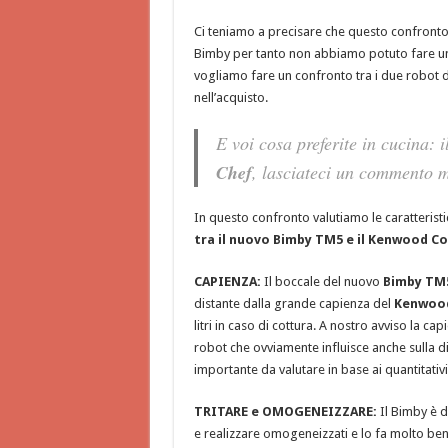
Ci teniamo a precisare che questo confronto
Bimby per tanto non abbiamo potuto fare un c
vogliamo fare un confronto tra i due robot da 
nell’acquisto.
E voi cosa preferite in cucina: 
Chef
, lasciateci un commento m
In questo confronto valutiamo le caratterist
tra il nuovo Bimby TM5 e il Kenwood C
CAPIENZA:
Il boccale del nuovo
Bimby TM
distante dalla grande capienza del
Kenwood
litri in caso di cottura. A nostro avviso la c
robot che ovviamente influisce anche sulla d
importante da valutare in base ai quantitativ
TRITARE e OMOGENEIZZARE:
Il Bimby è 
e realizzare omogeneizzati e lo fa molto be