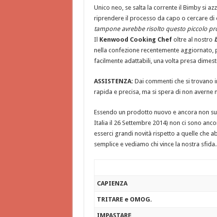
Unico neo, se salta la corrente il Bimby si az
riprendere il processo da capo o cercare di 
tampone avrebbe risolto questo piccolo p
Il
Kenwood Cooking Chef
oltre al nostro
b
nella confezione recentemente aggiornato, per
facilmente adattabili, una volta presa dimest
ASSISTENZA:
Dai commenti che si trovano i
rapida e precisa, ma si spera di non averne 
Essendo un prodotto nuovo e ancora non sul
Italia il 26 Settembre 2014) non ci sono an
esserci grandi novità rispetto a quelle che
semplice e vediamo chi vince la nostra sfida.
CAPIENZA
TRITARE e OMOG.
IMPASTARE