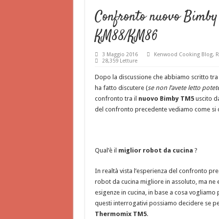
Confronto nuovo Bimby
KM88/KM86
3 Maggio 2016
Kenwood Cooking Blog
,
R
28,359 Letture
Dopo la discussione che abbiamo scritto tr
ha fatto discutere (
se non l’avete letto potet
confronto tra il
nuovo Bimby TM5
uscito d
del confronto precedente vediamo come si c
Qual’è il
miglior robot da cucina
?
In realtà vista l’esperienza del confronto pre
robot da cucina migliore in assoluto, ma ne e
esigenze in cucina, in base a cosa vogliamo 
questi interrogativi possiamo decidere se pe
Thermomix TM5
.