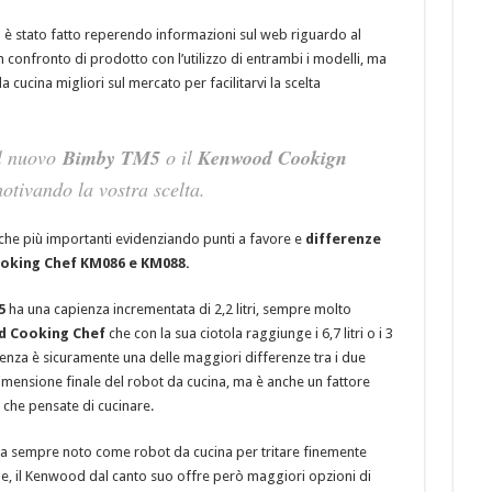
 è stato fatto reperendo informazioni sul web riguardo al
onfronto di prodotto con l’utilizzo di entrambi i modelli, ma
cucina migliori sul mercato per facilitarvi la scelta
il nuovo
Bimby TM5
o il
Kenwood Cookign
otivando la vostra scelta.
iche più importanti evidenziando punti a favore e
differenze
ooking Chef KM086 e KM088.
5
ha una capienza incrementata di 2,2 litri, sempre molto
 Cooking Chef
che con la sua ciotola raggiunge i 6,7 litri o i 3
apienza è sicuramente una delle maggiori differenze tra i due
imensione finale del robot da cucina, ma è anche un fattore
i che pensate di cucinare.
da sempre noto come robot da cucina per tritare finemente
ne, il Kenwood dal canto suo offre però maggiori opzioni di