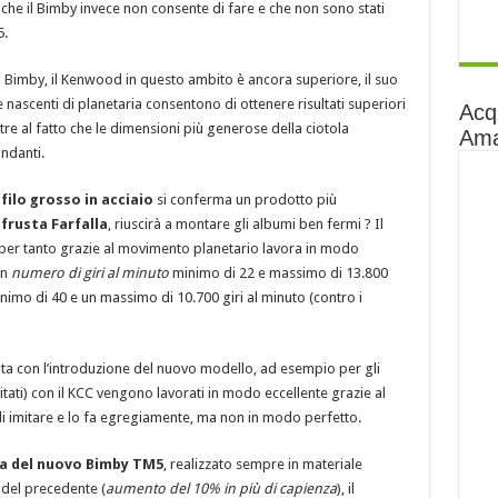
ro che il Bimby invece non consente di fare e che non sono stati
5.
Bimby, il Kenwood in questo ambito è ancora superiore, il suo
 nascenti di planetaria consentono di ottenere risultati superiori
Acq
tre al fatto che le dimensioni più generose della ciotola
Am
ndanti.
 filo grosso in acciaio
si conferma un prodotto più
frusta Farfalla
, riuscirà a montare gli albumi ben fermi ? Il
per tanto grazie al movimento planetario lavora in modo
un
numero di giri al minuto
minimo di 22 e massimo di 13.800
mo di 40 e un massimo di 10.700 giri al minuto (contro i
ta con l’introduzione del nuovo modello, ad esempio per gli
evitati) con il KCC vengono lavorati in modo eccellente grazie al
di imitare e lo fa egregiamente, ma non in modo perfetto.
 del nuovo Bimby TM5
, realizzato sempre in materiale
 del precedente (
aumento del 10% in più di capienza
), il