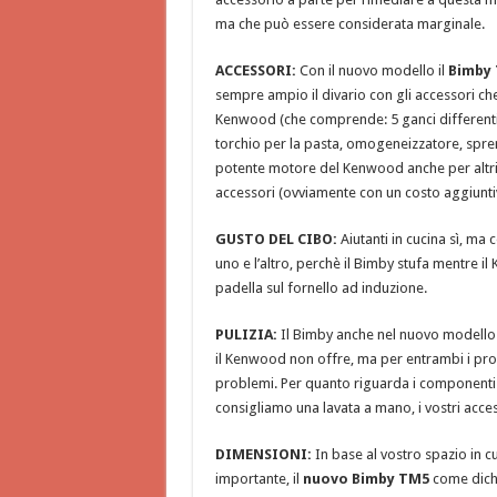
ma che può essere considerata marginale.
ACCESSORI:
Con il nuovo modello il
Bimby
sempre ampio il divario con gli accessori ch
Kenwood (che comprende: 5 ganci differenti, 
torchio per la pasta, omogeneizzatore, sprem
potente motore del Kenwood anche per altri u
accessori (ovviamente con un costo aggiunti
GUSTO DEL CIBO:
Aiutanti in cucina sì, ma 
uno e l’altro, perchè il Bimby stufa mentre 
padella sul fornello ad induzione.
PULIZIA:
Il Bimby anche nel nuovo modello 
il Kenwood non offre, ma per entrambi i prodo
problemi. Per quanto riguarda i componenti i
consigliamo una lavata a mano, i vostri acces
DIMENSIONI:
In base al vostro spazio in 
importante, il
nuovo Bimby TM5
come dichi