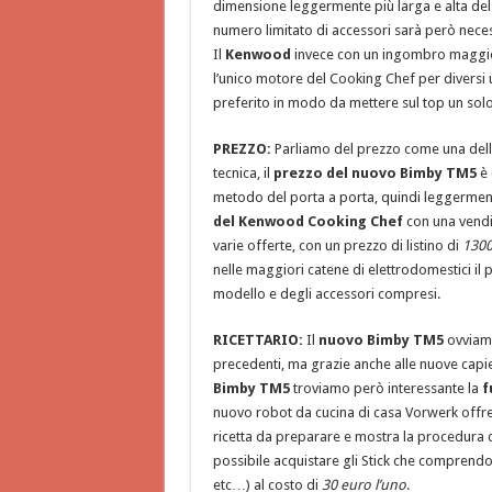
dimensione leggermente più larga e alta d
numero limitato di accessori sarà però necess
Il
Kenwood
invece con un ingombro maggiore 
l’unico motore del Cooking Chef per diversi 
preferito in modo da mettere sul top un sol
PREZZO:
Parliamo del prezzo come una delle
tecnica, il
prezzo del nuovo Bimby TM5
è 
metodo del porta a porta, quindi leggermen
del Kenwood Cooking Chef
con una vendit
varie offerte, con un prezzo di listino di
1300
nelle maggiori catene di elettrodomestici il
modello e degli accessori compresi.
RICETTARIO:
Il
nuovo Bimby TM5
ovviamen
precedenti, ma grazie anche alle nuove capi
Bimby TM5
troviamo però interessante la
f
nuovo robot da cucina di casa Vorwerk offre 
ricetta da preparare e mostra la procedura 
possibile acquistare gli Stick che comprendon
etc…) al costo di
30 euro l’uno
.