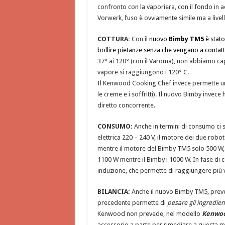
confronto con la vaporiera, con il fondo in 
Vorwerk, l’uso è ovviamente simile ma a livell
COTTURA:
Con il
nuovo
Bimby TM5
è stato
bollire pietanze senza che vengano a contatt
37° ai 120° (con il Varoma), non abbiamo capit
vapore si raggiungono i 120° C.
Il Kenwood Cooking Chef invece permette una 
le creme e i soffritti). Il nuovo Bimby invece
diretto concorrente.
CONSUMO:
Anche in termini di consumo ci s
elettrica 220 – 240 V, il motore dei due rob
mentre il motore del Bimby TM5 solo 500 W,
1100 W mentre il Bimby i 1000 W. In fase di 
induzione, che permette di raggiungere più
BILANCIA:
Anche il nuovo Bimby TM5, preved
precedente permette di
pesare gli ingredient
Kenwood non prevede, nel modello
Kenwoo
accessorio a parte per rimediare a questa 