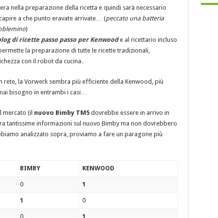
zera nella preparazione della ricetta e quindi sarà necessario
capire a che punto eravate arrivate… (
peccato una batteria
roblemino
)
log di ricette passo passo per Kenwood
e al ricettario incluso
mette la preparazione di tutte le ricette tradizionali,
ichezza con il robot da cucina.
n rete, la Vorwerk sembra più efficiente della Kenwood, più
mai bisogno in entrambi i casi…
 mercato (il
nuovo Bimby TM5
dovrebbe essere in arrivo in
cora tantissime informazioni sul nuovo Bimby ma non dovrebbero
 abbiamo analizzato sopra, proviamo a fare un paragone più
BIMBY
KENWOOD
0
1
1
0
0
1