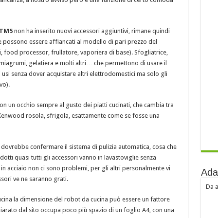
 TM5
non ha inserito nuovi accessori aggiuntivi, rimane quindi
e possono essere affiancati al modello di pari prezzo del
food processor, frullatore, vaporiera di base). Sfogliatrice,
iagrumi, gelatiera e molti altri… che permettono di usare il
si senza dover acquistare altri elettrodomestici ma solo gli
vo).
con un occhio sempre al gusto dei piatti cucinati, che cambia tra
il Kenwood rosola, sfrigola, esattamente come se fosse una
dovrebbe confermare il sistema di pulizia automatica, cosa che
tti quasi tutti gli accessori vanno in lavastoviglie senza
n acciaio non ci sono problemi, per gli altri personalmente vi
Ada
sori ve ne saranno grati.
Da a
cucina la dimensione del robot da cucina può essere un fattore
arato dal sito occupa poco più spazio di un foglio A4, con una