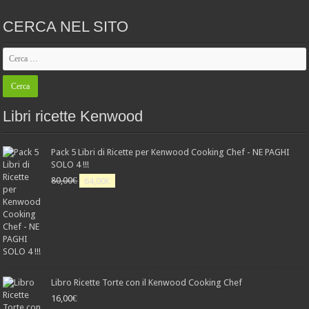
CERCA NEL SITO
Libri ricette Kenwood
Pack 5 Libri di Ricette per Kenwood Cooking Chef - NE PAGHI
SOLO 4 !!!
Il
Il
80,00
€
64,00
€
prezzo
prezzo
originale
attuale
era:
è:
80,00€.
64,00€.
Libro Ricette Torte con il Kenwood Cooking Chef
16,00
€