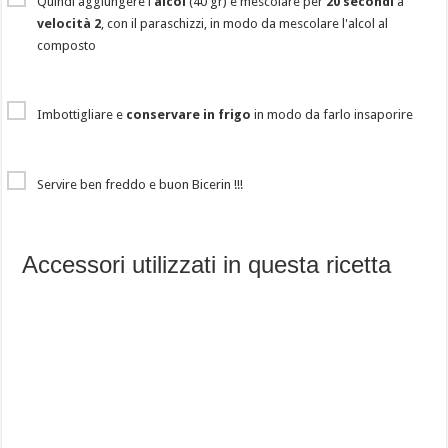
Quindi aggiungere l'
alcol
(40 gr) e mescolare per
20 secondi
a
velocità 2
, con il paraschizzi, in modo da mescolare l'alcol al
composto
Imbottigliare e
conservare in frigo
in modo da farlo insaporire
Servire ben freddo e buon Bicerin !!!
Accessori utilizzati in questa ricetta