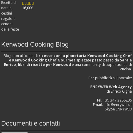
16,00
€
Valutato
4.25
su 5
Kenwood Cooking Blog
Blog non ufficiale di
ricette con la planetaria Kenwood Cooking Chef
e Kenwood Cooking Chef Gourmet
spiegate passo passo da
Sara e
Enrico
,
libri di ricette per Kenwood
e una community di appassionati di
cucina.
Per pubblicità sul portale:
ENRYWEB Web Agency
di Enrico Cigna
Tel.
+39 347 2256295
Email.
info@enryweb.it
Skype ENRYWEB
Documenti e contatti