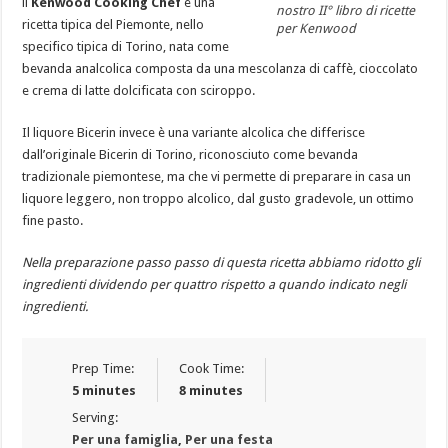
il
Kenwood Cooking Chef
è una
nostro II° libro di ricette
ricetta tipica del Piemonte, nello
per Kenwood
specifico tipica di Torino, nata come
bevanda analcolica
composta da una mescolanza di
caffè
,
cioccolato
e
crema di latte
dolcificata con sciroppo.
Il liquore Bicerin invece è una variante alcolica che differisce
dall’originale Bicerin di Torino, riconosciuto come
bevanda
tradizionale piemontese, ma che vi permette di preparare in casa un
liquore leggero, non troppo alcolico, dal gusto gradevole, un ottimo
fine pasto.
Nella preparazione passo passo di questa ricetta abbiamo ridotto gli
ingredienti dividendo per quattro rispetto a quando indicato negli
ingredienti.
Prep Time:
Cook Time:
5 minutes
8 minutes
Serving:
Per una famiglia
,
Per una festa