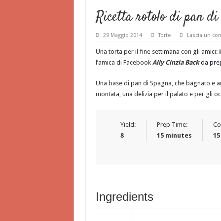
Ricetta rotolo di pan d
29 Maggio 2014
Torte
Lascia un c
Una torta per il fine settimana con gli amici:
l’amica di Facebook
Ally Cinzia Back
da pre
Una base di pan di Spagna, che bagnato e ar
montata, una delizia per il palato e per gli oc
Yield:
Prep Time:
Co
8
15 minutes
15
Ingredients