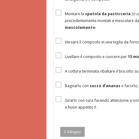
Montare la
spatola da pasticceria
(o u
precedentemente montati e mescolare dal 
mescolamento
Versare il composto in una teglia da forn
Livellare il composto e cuocere per
15 mi
A cottura terminata ribaltare il biscotto s
Bagnarlo con
succo d'ananas
e farcirlo
Girarlo con cura facendo attenzione a no
e buon appetito !!
Allergens