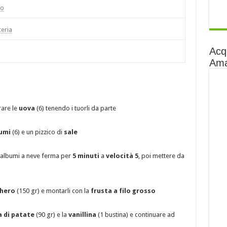
so
ceria
Acq
Am
rare le
uova
(6) tenendo i tuorli da parte
umi
(6) e un pizzico di
sale
 albumi a neve ferma per
5 minuti
a
velocità 5
, poi mettere da
hero
(150 gr) e montarli con la
frusta a filo grosso
a di patate
(90 gr) e la
vanillina
(1 bustina) e continuare ad