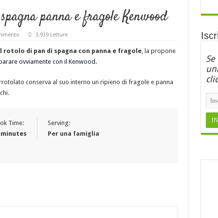
i spagna panna e fragole Kenwood
Iscr
ommento
3,939 Letture
il rotolo di pan di spagna con panna e fragole
, la propone
Se
parare ovviamente con il Kenwood.
una
cli
rotolato conserva al suo interno un ripieno di fragole e panna
chi.
ok Time:
Serving:
 minutes
Per una famiglia