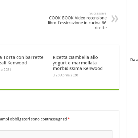
Successiva
COOK BOOK Video recensione
libro L’essiccazione in cucina 66
ricette
ta Torta con barrette
Ricetta ciambella allo
Da a
reali Kenwood
yogurt e marmellata
morbidissima Kenwood
zo 2021
20 Aprile 2020
campi obbligatori sono contrassegnati
*