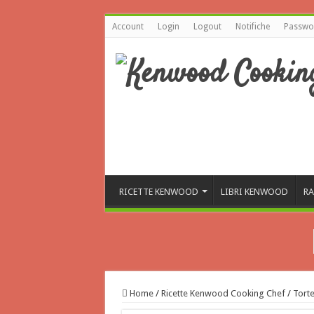
Account
Login
Logout
Notifiche
Passwor
RICETTE KENWOOD
LIBRI KENWOOD
RA
Home
/
Ricette Kenwood Cooking Chef
/
Tort