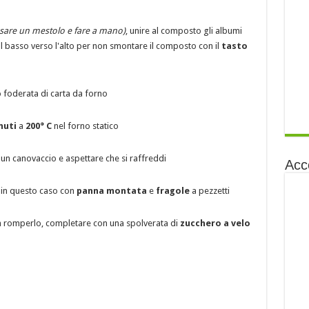
sare un mestolo e fare a mano)
, unire al composto gli albumi
basso verso l'alto per non smontare il composto con il
tasto
o foderata di carta da forno
nuti
a
200° C
nel forno statico
u un canovaccio e aspettare che si raffreddi
Acc
, in questo caso con
panna montata
e
fragole
a pezzetti
n romperlo, completare con una spolverata di
zucchero a velo