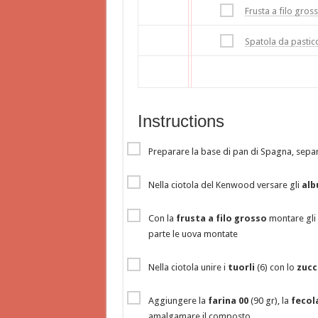
Frusta a filo gros
Spatola da pastic
Instructions
Preparare la base di pan di Spagna, sepa
Nella ciotola del Kenwood versare gli
alb
Con la
frusta a filo grosso
montare gli
parte le uova montate
Nella ciotola unire i
tuorli
(6) con lo
zucc
Aggiungere la
farina 00
(90 gr), la
fecol
amalgamare il composto