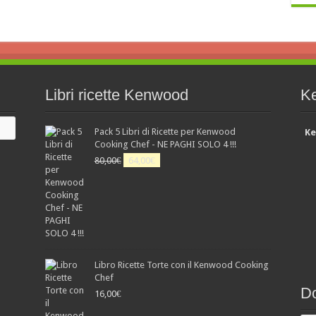
Libri ricette Kenwood
K
Pack 5 Libri di Ricette per Kenwood
Ke
Cooking Chef - NE PAGHI SOLO 4 !!!
Il
Il
80,00
€
64,00
€
prezzo
prezzo
originale
attuale
era:
è:
80,00€.
64,00€.
Libro Ricette Torte con il Kenwood Cooking
Chef
Do
16,00
€