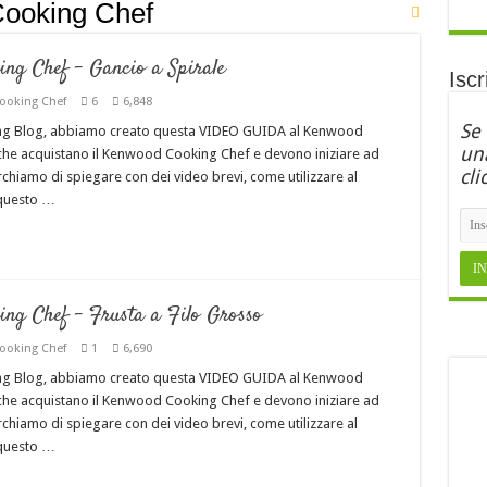
ooking Chef
g Chef – Gancio a Spirale
Iscr
ooking Chef
6
6,848
Se
ing Blog, abbiamo creato questa VIDEO GUIDA al Kenwood
una
i che acquistano il Kenwood Cooking Chef e devono iniziare ad
cli
cerchiamo di spiegare con dei video brevi, come utilizzare al
 questo …
g Chef – Frusta a Filo Grosso
ooking Chef
1
6,690
ing Blog, abbiamo creato questa VIDEO GUIDA al Kenwood
i che acquistano il Kenwood Cooking Chef e devono iniziare ad
cerchiamo di spiegare con dei video brevi, come utilizzare al
 questo …