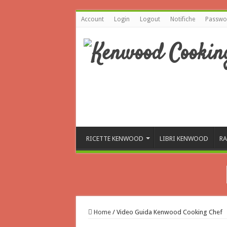
Account
Login
Logout
Notifiche
Passwor
RICETTE KENWOOD
LIBRI KENWOOD
RA
Home
/
Video Guida Kenwood Cooking Chef