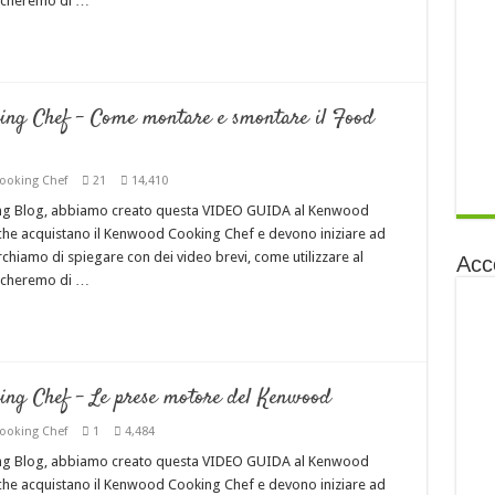
rcheremo di …
g Chef – Come montare e smontare il Food
ooking Chef
21
14,410
ing Blog, abbiamo creato questa VIDEO GUIDA al Kenwood
i che acquistano il Kenwood Cooking Chef e devono iniziare ad
cerchiamo di spiegare con dei video brevi, come utilizzare al
Acc
rcheremo di …
g Chef – Le prese motore del Kenwood
ooking Chef
1
4,484
ing Blog, abbiamo creato questa VIDEO GUIDA al Kenwood
i che acquistano il Kenwood Cooking Chef e devono iniziare ad