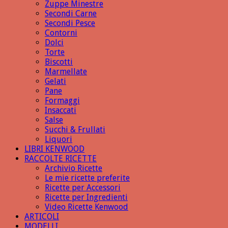
Zuppe Minestre
Secondi Carne
Secondi Pesce
Contorni
Dolci
Torte
Biscotti
Marmellate
Gelati
Pane
Formaggi
Insaccati
Salse
Succhi & Frullati
Liquori
LIBRI KENWOOD
RACCOLTE RICETTE
Archivio Ricette
Le mie ricette preferite
Ricette per Accessori
Ricette per Ingredienti
Video Ricette Kenwood
ARTICOLI
MODELLI