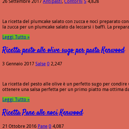
26 Settembre 2017
Antipasti
,
Contorni
5
4,828
La ricetta del plumcake salato con zucca e noci preparato co
la zucca per un plumcake salato da leccarsi i baffi. La prepa
Leggi Tutto »
Ricetta pesto alle olive sugo per pasta Kenwood
3 Gennaio 2017
Salse
0
2,247
La ricetta del pesto alle olive è un perfetto sugo per condi
ottenere una salsa perfetta per un primo piatto ma ottima d
Leggi Tutto »
Ricetta Pane alle noci Kenwood
21 Ottobre 2016
Pane
0
4,087