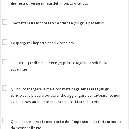
diametro
, versare metà dell'impasto ottenuto
Spezzettare il
cioccolato fondente
(50 gr) a pezzettini
Cospargere l'impasto con il cioccolato
Ricoprire quindi con le
pere
(2) pulite e tagliate a spicchi la
superficie
Quindi cospargere le mele con metà degli
amaretti
(80 gr)
sbriciolati, a piacere potete anche aggiungere dei savoiardi se non
avete abbastanza amaretti o volete sostituire i biscotti
Quindi unire la
restante parte dell'impasto
della torta in modo
da ricoprire il tutto