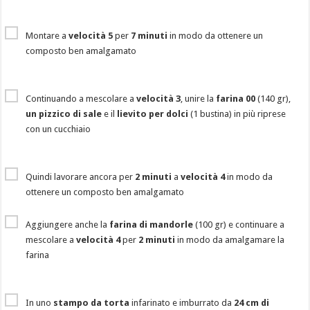
Montare a
velocità 5
per
7 minuti
in modo da ottenere un
composto ben amalgamato
Continuando a mescolare a
velocità 3
, unire la
farina 00
(140 gr),
un pizzico di sale
e il
lievito per dolci
(1 bustina) in più riprese
con un cucchiaio
Quindi lavorare ancora per
2 minuti
a
velocità 4
in modo da
ottenere un composto ben amalgamato
Aggiungere anche la
farina di mandorle
(100 gr) e continuare a
mescolare a
velocità 4
per
2 minuti
in modo da amalgamare la
farina
In uno
stampo da torta
infarinato e imburrato da
24 cm di