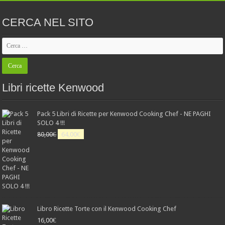
CERCA NEL SITO
Libri ricette Kenwood
Pack 5 Libri di Ricette per Kenwood Cooking Chef - NE PAGHI
SOLO 4 !!!
Il
Il
80,00
€
64,00
€
prezzo
prezzo
originale
attuale
era:
è:
80,00€.
64,00€.
Libro Ricette Torte con il Kenwood Cooking Chef
16,00
€