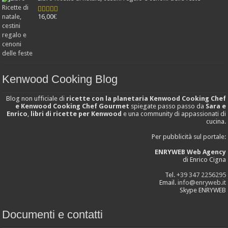
16,00
€
Valutato
4.25
su 5
Kenwood Cooking Blog
Blog non ufficiale di
ricette con la planetaria Kenwood Cooking Chef
e Kenwood Cooking Chef Gourmet
spiegate passo passo da
Sara e
Enrico
,
libri di ricette per Kenwood
e una community di appassionati di
cucina.
Per pubblicità sul portale:
ENRYWEB Web Agency
di Enrico Cigna
Tel.
+39 347 2256295
Email.
info@enryweb.it
Skype ENRYWEB
Documenti e contatti