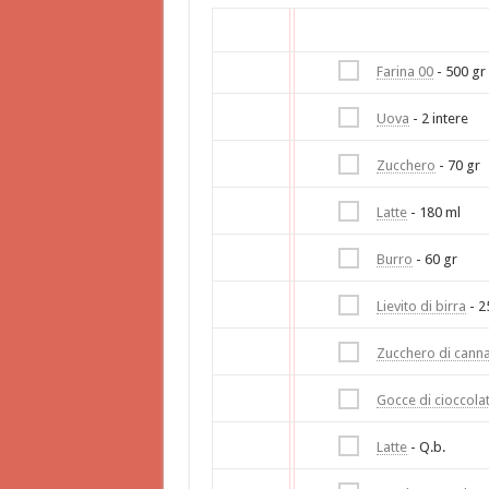
Farina 00
- 500 gr
Uova
- 2 intere
Zucchero
- 70 gr
Latte
- 180 ml
Burro
- 60 gr
Lievito di birra
- 2
Zucchero di cann
Gocce di cioccola
Latte
- Q.b.