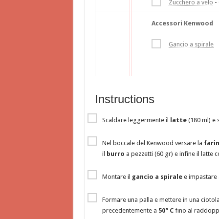
Zucchero a velo
- 
Accessori Kenwood
Gancio a spirale
Instructions
Scaldare leggermente il
latte
(180 ml) e s
Nel boccale del Kenwood versare la
fari
il
burro
a pezzetti (60 gr) e infine il latte co
Montare il
gancio a spirale
e impastare
Formare una palla e mettere in una ciotola
precedentemente a
50° C
fino al raddopp