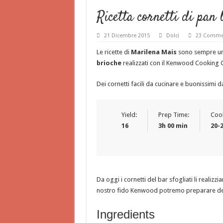
Ricetta cornetti di pan
21 Dicembre 2015
Dolci
23 Comme
Le ricette di
Marilena Mais
sono sempre una
brioche
realizzati con il Kenwood Cooking 
Dei cornetti facili da cucinare e buonissimi d
Yield:
Prep Time:
Coo
16
3h 00 min
20-
Da oggi i cornetti del bar sfogliati li realizzi
nostro fido Kenwood potremo preparare delle
Ingredients