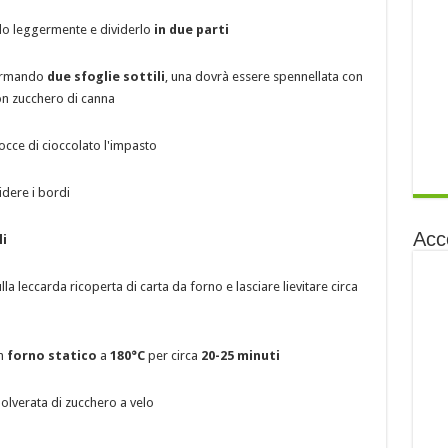
rlo leggermente e dividerlo
in due parti
formando
due sfoglie sottili
, una dovrà essere spennellata con
on zucchero di canna
cce di cioccolato l'impasto
idere i bordi
Acc
li
la leccarda ricoperta di carta da forno e lasciare lievitare circa
in
forno statico
a
180°C
per circa
20-25 minuti
olverata di zucchero a velo