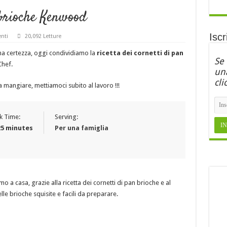
 brioche Kenwood
Iscr
nti
20,092 Letture
 certezza, oggi condividiamo la
ricetta dei cornetti di pan
Se
Chef.
una
cli
a mangiare, mettiamoci subito al lavoro !!!
k Time:
Serving:
25 minutes
Per una famiglia
amo a casa, grazie alla ricetta dei cornetti di pan brioche e al
 brioche squisite e facili da preparare.