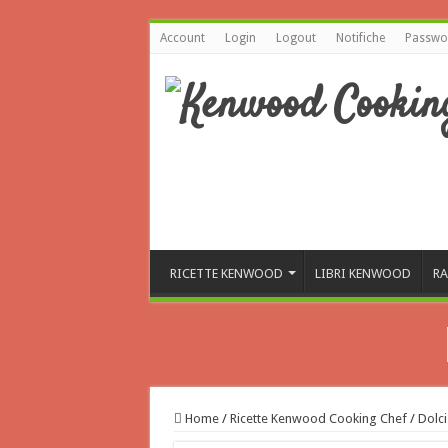
Account
Login
Logout
Notifiche
Passwor
RICETTE KENWOOD
LIBRI KENWOOD
RA
Home
/
Ricette Kenwood Cooking Chef
/
Dolci