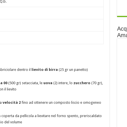
Q.b.
Acq
Am
briciolare dentro il
lievito di birra
(25 gr un panetto)
na 00
(500 gr) setacciata, le
uova
(2) intere, lo
zucchero
(70 gr),
n il lievito
 a
velocità 2
fino ad ottenere un composto liscio e omogeneo
 coperta da pellicola a lievitare nel forno spento, preriscaldato
io del volume