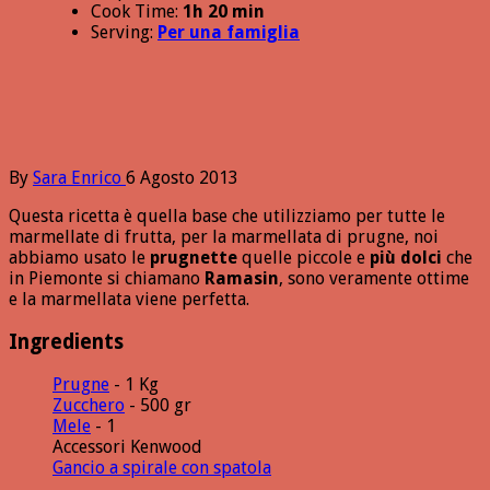
Cook Time:
1h 20 min
Serving:
Per una famiglia
By
Sara Enrico
6 Agosto 2013
Questa ricetta è quella base che utilizziamo per tutte le
marmellate di frutta, per la marmellata di prugne, noi
abbiamo usato le
prugnette
quelle piccole e
più dolci
che
in Piemonte si chiamano
Ramasin
, sono veramente ottime
e la marmellata viene perfetta.
Ingredients
Prugne
- 1 Kg
Zucchero
- 500 gr
Mele
- 1
Accessori Kenwood
Gancio a spirale con spatola