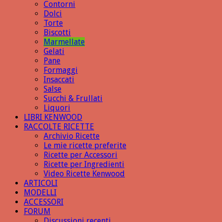
Contorni
Dolci
Torte
Biscotti
Marmellate
Gelati
Pane
Formaggi
Insaccati
Salse
Succhi & Frullati
Liquori
LIBRI KENWOOD
RACCOLTE RICETTE
Archivio Ricette
Le mie ricette preferite
Ricette per Accessori
Ricette per Ingredienti
Video Ricette Kenwood
ARTICOLI
MODELLI
ACCESSORI
FORUM
Discussioni recenti