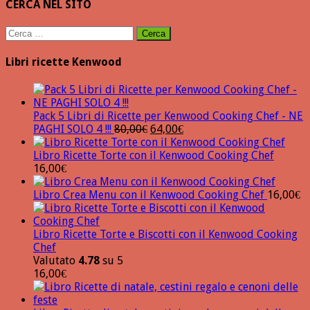
CERCA NEL SITO
Ricerca
per:
Libri ricette Kenwood
Pack 5 Libri di Ricette per Kenwood Cooking Chef - NE
Il
Il
PAGHI SOLO 4 !!!
80,00
€
64,00
€
prezzo
prezzo
originale
attuale
Libro Ricette Torte con il Kenwood Cooking Chef
era:
è:
16,00
€
80,00€.
64,00€.
Libro Crea Menu con il Kenwood Cooking Chef
16,00
€
Libro Ricette Torte e Biscotti con il Kenwood Cooking
Chef
Valutato
4.78
su 5
16,00
€