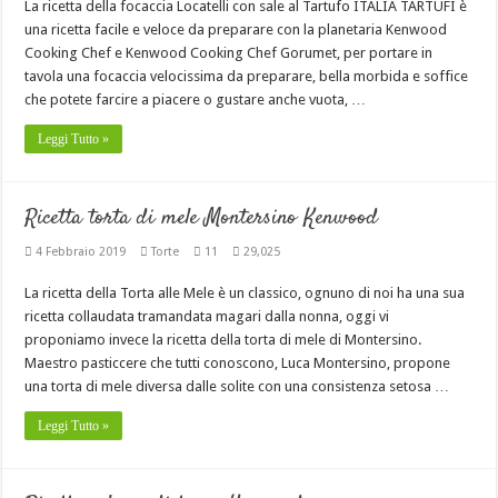
La ricetta della focaccia Locatelli con sale al Tartufo ITALIA TARTUFI è
una ricetta facile e veloce da preparare con la planetaria Kenwood
Cooking Chef e Kenwood Cooking Chef Gorumet, per portare in
tavola una focaccia velocissima da preparare, bella morbida e soffice
che potete farcire a piacere o gustare anche vuota, …
Leggi Tutto »
Ricetta torta di mele Montersino Kenwood
4 Febbraio 2019
Torte
11
29,025
La ricetta della Torta alle Mele è un classico, ognuno di noi ha una sua
ricetta collaudata tramandata magari dalla nonna, oggi vi
proponiamo invece la ricetta della torta di mele di Montersino.
Maestro pasticcere che tutti conoscono, Luca Montersino, propone
una torta di mele diversa dalle solite con una consistenza setosa …
Leggi Tutto »