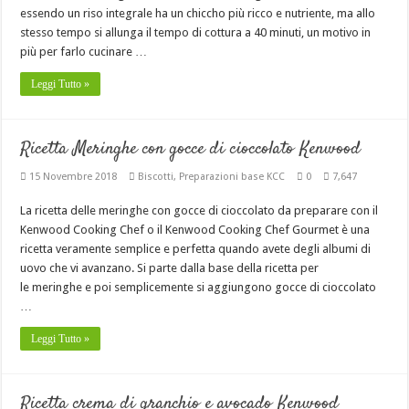
essendo un riso integrale ha un chiccho più ricco e nutriente, ma allo
stesso tempo si allunga il tempo di cottura a 40 minuti, un motivo in
più per farlo cucinare …
Leggi Tutto »
Ricetta Meringhe con gocce di cioccolato Kenwood
15 Novembre 2018
Biscotti
,
Preparazioni base KCC
0
7,647
La ricetta delle meringhe con gocce di cioccolato da preparare con il
Kenwood Cooking Chef o il Kenwood Cooking Chef Gourmet è una
ricetta veramente semplice e perfetta quando avete degli albumi di
uovo che vi avanzano. Si parte dalla base della ricetta per
le meringhe e poi semplicemente si aggiungono gocce di cioccolato
…
Leggi Tutto »
Ricetta crema di granchio e avocado Kenwood