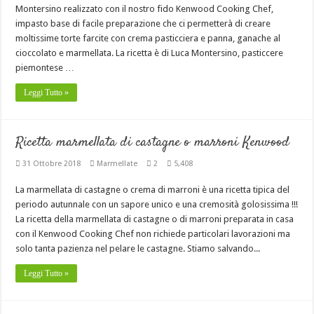
Montersino realizzato con il nostro fido Kenwood Cooking Chef,
impasto base di facile preparazione che ci permetterà di creare
moltissime torte farcite con crema pasticciera e panna, ganache al
cioccolato e marmellata. La ricetta è di Luca Montersino, pasticcere
piemontese …
Leggi Tutto »
Ricetta marmellata di castagne o marroni Kenwood
31 Ottobre 2018
Marmellate
2
5,408
La marmellata di castagne o crema di marroni è una ricetta tipica del
periodo autunnale con un sapore unico e una cremosità golosissima !!!
La ricetta della marmellata di castagne o di marroni preparata in casa
con il Kenwood Cooking Chef non richiede particolari lavorazioni ma
solo tanta pazienza nel pelare le castagne. Stiamo salvando...
Leggi Tutto »