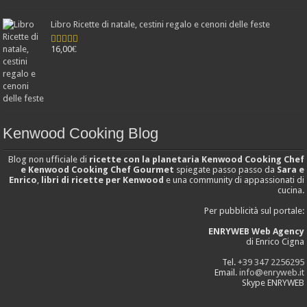
Libro Ricette di natale, cestini regalo e cenoni delle feste
16,00
€
Valutato
4.25
su 5
Kenwood Cooking Blog
Blog non ufficiale di
ricette con la planetaria Kenwood Cooking Chef
e Kenwood Cooking Chef Gourmet
spiegate passo passo da
Sara e
Enrico
,
libri di ricette per Kenwood
e una community di appassionati di
cucina.
Per pubblicità sul portale:
ENRYWEB Web Agency
di Enrico Cigna
Tel.
+39 347 2256295
Email.
info@enryweb.it
Skype ENRYWEB