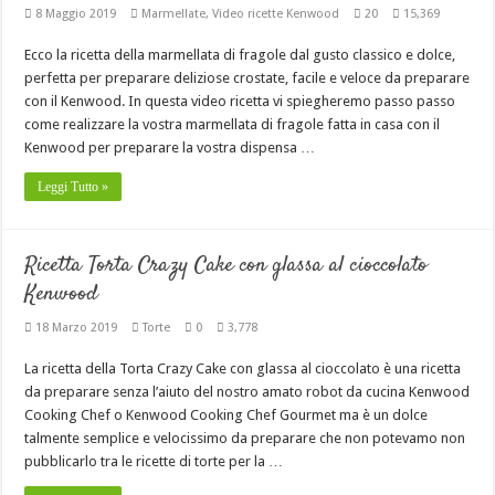
8 Maggio 2019
Marmellate
,
Video ricette Kenwood
20
15,369
Ecco la ricetta della marmellata di fragole dal gusto classico e dolce,
perfetta per preparare deliziose crostate, facile e veloce da preparare
con il Kenwood. In questa video ricetta vi spiegheremo passo passo
come realizzare la vostra marmellata di fragole fatta in casa con il
Kenwood per preparare la vostra dispensa …
Leggi Tutto »
Ricetta Torta Crazy Cake con glassa al cioccolato
Kenwood
18 Marzo 2019
Torte
0
3,778
La ricetta della Torta Crazy Cake con glassa al cioccolato è una ricetta
da preparare senza l’aiuto del nostro amato robot da cucina Kenwood
Cooking Chef o Kenwood Cooking Chef Gourmet ma è un dolce
talmente semplice e velocissimo da preparare che non potevamo non
pubblicarlo tra le ricette di torte per la …