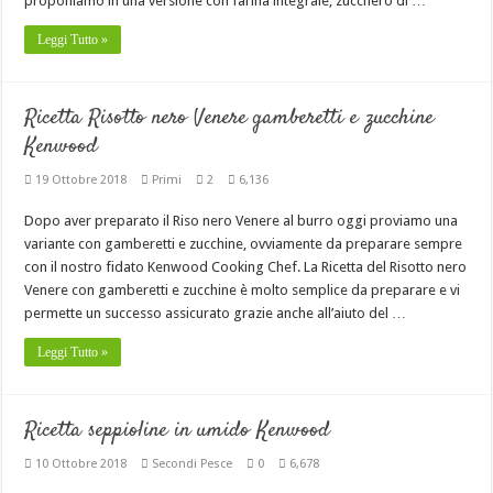
proponiamo in una versione con farina integrale, zucchero di …
Leggi Tutto »
Ricetta Risotto nero Venere gamberetti e zucchine
Kenwood
19 Ottobre 2018
Primi
2
6,136
Dopo aver preparato il Riso nero Venere al burro oggi proviamo una
variante con gamberetti e zucchine, ovviamente da preparare sempre
con il nostro fidato Kenwood Cooking Chef. La Ricetta del Risotto nero
Venere con gamberetti e zucchine è molto semplice da preparare e vi
permette un successo assicurato grazie anche all’aiuto del …
Leggi Tutto »
Ricetta seppioline in umido Kenwood
10 Ottobre 2018
Secondi Pesce
0
6,678