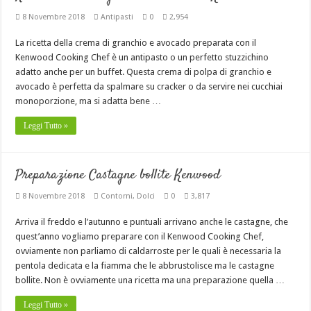
8 Novembre 2018
Antipasti
0
2,954
La ricetta della crema di granchio e avocado preparata con il
Kenwood Cooking Chef è un antipasto o un perfetto stuzzichino
adatto anche per un buffet. Questa crema di polpa di granchio e
avocado è perfetta da spalmare su cracker o da servire nei cucchiai
monoporzione, ma si adatta bene …
Leggi Tutto »
Preparazione Castagne bollite Kenwood
8 Novembre 2018
Contorni
,
Dolci
0
3,817
Arriva il freddo e l’autunno e puntuali arrivano anche le castagne, che
quest’anno vogliamo preparare con il Kenwood Cooking Chef,
ovviamente non parliamo di caldarroste per le quali è necessaria la
pentola dedicata e la fiamma che le abbrustolisce ma le castagne
bollite. Non è ovviamente una ricetta ma una preparazione quella …
Leggi Tutto »