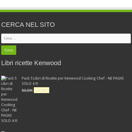
CERCA NEL SITO
Libri ricette Kenwood
Pack 5 Libri di Ricette per Kenwood Cooking Chef - NE PAGHI
SOLO 4 !!!
Il
Il
80,00
€
64,00
€
prezzo
prezzo
originale
attuale
era:
è:
80,00€.
64,00€.