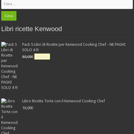
Libri ricette Kenwood
Pack 5 Libri di Ricette per Kenwood Cooking Chef - NE PAGHI
SOLO 4 !!!
Il
Il
80,00
€
64,00
€
prezzo
prezzo
originale
attuale
era:
è:
80,00€.
64,00€.
Libro Ricette Torte con il Kenwood Cooking Chef
16,00
€