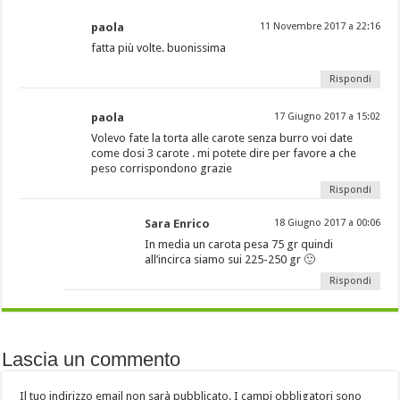
paola
11 Novembre 2017 a 22:16
fatta più volte. buonissima
Rispondi
paola
17 Giugno 2017 a 15:02
Volevo fate la torta alle carote senza burro voi date
come dosi 3 carote . mi potete dire per favore a che
peso corrispondono grazie
Rispondi
Sara Enrico
18 Giugno 2017 a 00:06
In media un carota pesa 75 gr quindi
all’incirca siamo sui 225-250 gr 🙂
Rispondi
Lascia un commento
Il tuo indirizzo email non sarà pubblicato.
I campi obbligatori sono