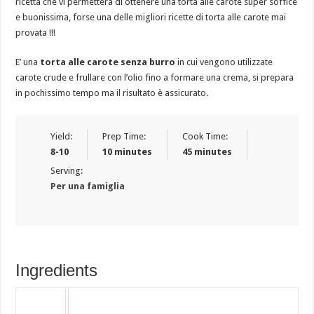
ricetta che vi permetterà di ottenere una torta alle carote super soffice
e buonissima, forse una delle migliori ricette di torta alle carote mai
provata !!!
E’ una
torta alle carote senza burro
in cui vengono utilizzate
carote crude e frullare con l’olio fino a formare una crema, si prepara
in pochissimo tempo ma il risultato è assicurato.
Yield:
Prep Time:
Cook Time:
8-10
10 minutes
45 minutes
Serving:
Per una famiglia
Ingredients