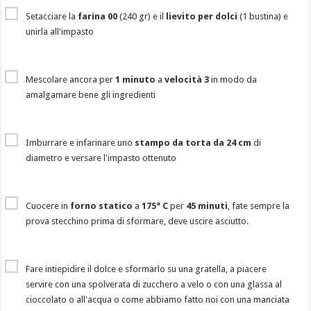
Setacciare la
farina 00
(240 gr) e il
lievito per dolci
(1 bustina) e
unirla all'impasto
Mescolare ancora per
1 minuto
a
velocità 3
in modo da
amalgamare bene gli ingredienti
Imburrare e infarinare uno
stampo da torta da 24 cm
di
diametro e versare l'impasto ottenuto
Cuocere in
forno statico
a
175° C
per
45 minuti
, fate sempre la
prova stecchino prima di sformare, deve uscire asciutto.
Fare intiepidire il dolce e sformarlo su una gratella, a piacere
servire con una spolverata di zucchero a velo o con una glassa al
cioccolato o all'acqua o come abbiamo fatto noi con una manciata