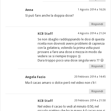
Anna
1 Agosto 2014 a 16:26
Sì può fare anche la doppia dose?
Rispondi
KCB Staff
4 Agosto 2014 a 21:24
Se non sbaglio raddoppiando le dosi di questa
ricetta non dovresti avere problemi di capienza
con la gelatiera, volendo la prima volta puoi
provare a fare una dose e mezza in modo da
vedere se si riempie troppo :))
Dura troppo poco una dose singola vero ?? 😛
Rispondi
Angela Fazio
20 Febbraio 2014 a 14:45
Ma il cacao amaro o dolce però nel video non c’è !
Rispondi
KCB Staff
20 Febbraio 2014 a 21:50
Nel video il cacao lo vedi al minuto 0:50, nel
piccolo piattino che ho in mano è il cacao non si