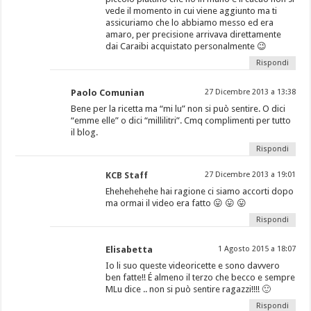
vede il momento in cui viene aggiunto ma ti
assicuriamo che lo abbiamo messo ed era
amaro, per precisione arrivava direttamente
dai Caraibi acquistato personalmente 😉
Rispondi
Paolo Comunian
27 Dicembre 2013 a 13:38
Bene per la ricetta ma “mi lu” non si può sentire. O dici
“emme elle” o dici “millilitri”. Cmq complimenti per tutto
il blog.
Rispondi
KCB Staff
27 Dicembre 2013 a 19:01
Ehehehehehe hai ragione ci siamo accorti dopo
ma ormai il video era fatto 😛 😛 😛
Rispondi
Elisabetta
1 Agosto 2015 a 18:07
Io li suo queste videoricette e sono davvero
ben fatte!! É almeno il terzo che becco e sempre
MLu dice .. non si può sentire ragazzi!!!! 🙂
Rispondi