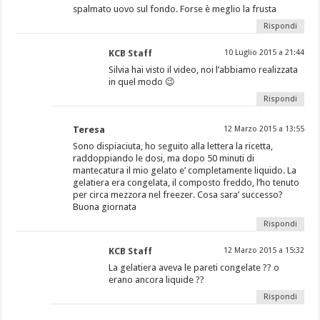
spalmato uovo sul fondo. Forse è meglio la frusta
Rispondi
KCB Staff
10 Luglio 2015 a 21:44
Silvia hai visto il video, noi l’abbiamo realizzata
in quel modo 😉
Rispondi
Teresa
12 Marzo 2015 a 13:55
Sono dispiaciuta, ho seguito alla lettera la ricetta,
raddoppiando le dosi, ma dopo 50 minuti di
mantecatura il mio gelato e’ completamente liquido. La
gelatiera era congelata, il composto freddo, l’ho tenuto
per circa mezzora nel freezer. Cosa sara’ successo?
Buona giornata
Rispondi
KCB Staff
12 Marzo 2015 a 15:32
La gelatiera aveva le pareti congelate ?? o
erano ancora liquide ??
Rispondi