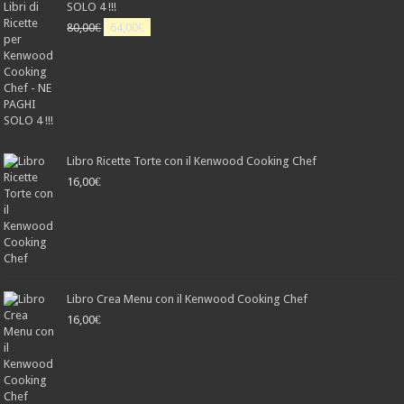
SOLO 4 !!!
Il
Il
80,00
€
64,00
€
prezzo
prezzo
originale
attuale
era:
è:
80,00€.
64,00€.
Libro Ricette Torte con il Kenwood Cooking Chef
16,00
€
Libro Crea Menu con il Kenwood Cooking Chef
16,00
€