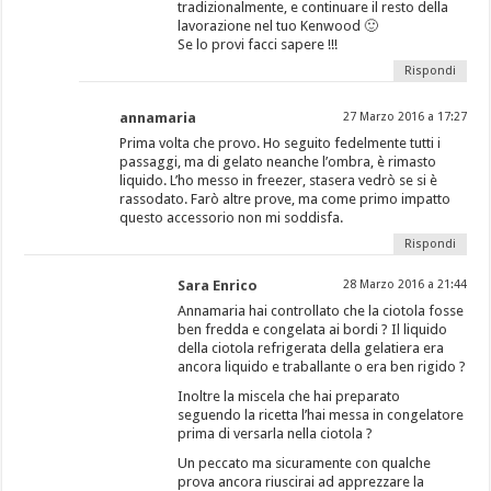
tradizionalmente, e continuare il resto della
lavorazione nel tuo Kenwood 🙂
Se lo provi facci sapere !!!
Rispondi
annamaria
27 Marzo 2016 a 17:27
Prima volta che provo. Ho seguito fedelmente tutti i
passaggi, ma di gelato neanche l’ombra, è rimasto
liquido. L’ho messo in freezer, stasera vedrò se si è
rassodato. Farò altre prove, ma come primo impatto
questo accessorio non mi soddisfa.
Rispondi
Sara Enrico
28 Marzo 2016 a 21:44
Annamaria hai controllato che la ciotola fosse
ben fredda e congelata ai bordi ? Il liquido
della ciotola refrigerata della gelatiera era
ancora liquido e traballante o era ben rigido ?
Inoltre la miscela che hai preparato
seguendo la ricetta l’hai messa in congelatore
prima di versarla nella ciotola ?
Un peccato ma sicuramente con qualche
prova ancora riuscirai ad apprezzare la