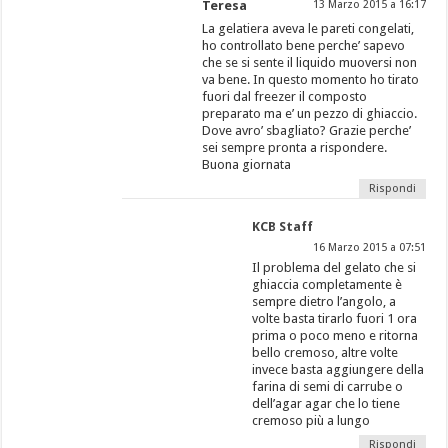
Teresa
13 Marzo 2015 a 16:17
La gelatiera aveva le pareti congelati,
ho controllato bene perche’ sapevo
che se si sente il liquido muoversi non
va bene. In questo momento ho tirato
fuori dal freezer il composto
preparato ma e’ un pezzo di ghiaccio.
Dove avro’ sbagliato? Grazie perche’
sei sempre pronta a rispondere.
Buona giornata
Rispondi
KCB Staff
16 Marzo 2015 a 07:51
Il problema del gelato che si
ghiaccia completamente è
sempre dietro l’angolo, a
volte basta tirarlo fuori 1 ora
prima o poco meno e ritorna
bello cremoso, altre volte
invece basta aggiungere della
farina di semi di carrube o
dell’agar agar che lo tiene
cremoso più a lungo
Rispondi