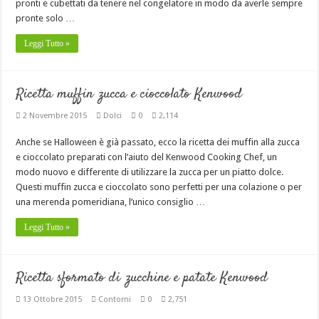
pronti e cubettati da tenere nel congelatore in modo da averle sempre
pronte solo …
Leggi Tutto »
Ricetta muffin zucca e cioccolato Kenwood
2 Novembre 2015
Dolci
0
2,114
Anche se Halloween è già passato, ecco la ricetta dei muffin alla zucca
e cioccolato preparati con l’aiuto del Kenwood Cooking Chef, un
modo nuovo e differente di utilizzare la zucca per un piatto dolce.
Questi muffin zucca e cioccolato sono perfetti per una colazione o per
una merenda pomeridiana, l’unico consiglio …
Leggi Tutto »
Ricetta sformato di zucchine e patate Kenwood
13 Ottobre 2015
Contorni
0
2,751