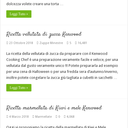
dolcezza volete creare una torta …
Leggi Tutto »
Ricetta vellutata di zucca Kenwood
23 Ottobre 2018
Zuppe Minestre
5
16,481
La ricetta della vellutata di zucca da preparare con il Kenwood
Cooking Chef è una preparazione veramente facile e veloce, per una
vellutata dal gusto veramente unico !!! Potete prepararla ad esempio
per una cena di Halloween o per una fredda sera d’autunno/inverno,
inoltre potete congelare la zucca giù tagliata a cubetti in sacchetti …
Leggi Tutto »
Ricetta marmellata di Kiwi e mele Kenwood
4 Marzo 2018
Marmellate
0
4,068
Oggi vi proponiamo la ricetta della marmellata di Kiwi e Mele