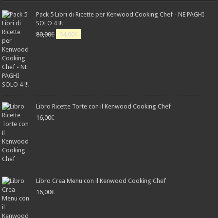
Pack 5 Libri di Ricette per Kenwood Cooking Chef - NE PAGHI
SOLO 4 !!!
Il
Il
80,00
€
64,00
€
prezzo
prezzo
originale
attuale
era:
è:
80,00€.
64,00€.
Libro Ricette Torte con il Kenwood Cooking Chef
16,00
€
Libro Crea Menu con il Kenwood Cooking Chef
16,00
€