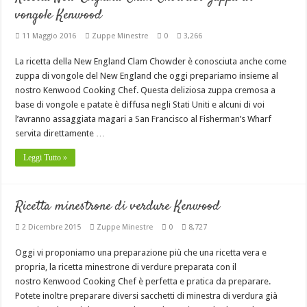
vongole Kenwood
11 Maggio 2016
Zuppe Minestre
0
3,266
La ricetta della New England Clam Chowder è conosciuta anche come
zuppa di vongole del New England che oggi prepariamo insieme al
nostro Kenwood Cooking Chef. Questa deliziosa zuppa cremosa a
base di vongole e patate è diffusa negli Stati Uniti e alcuni di voi
l’avranno assaggiata magari a San Francisco al Fisherman’s Wharf
servita direttamente …
Leggi Tutto »
Ricetta minestrone di verdure Kenwood
2 Dicembre 2015
Zuppe Minestre
0
8,727
Oggi vi proponiamo una preparazione più che una ricetta vera e
propria, la ricetta minestrone di verdure preparata con il
nostro Kenwood Cooking Chef è perfetta e pratica da preparare.
Potete inoltre preparare diversi sacchetti di minestra di verdura già