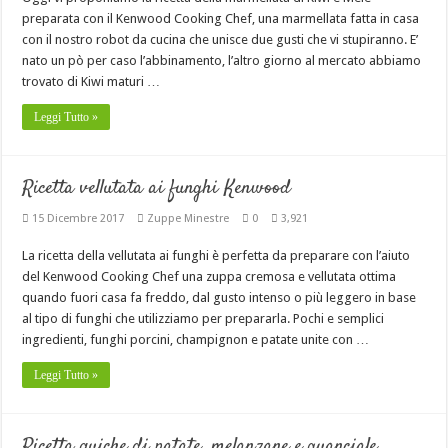
preparata con il Kenwood Cooking Chef, una marmellata fatta in casa
con il nostro robot da cucina che unisce due gusti che vi stupiranno. E’
nato un pò per caso l’abbinamento, l’altro giorno al mercato abbiamo
trovato di Kiwi maturi …
Leggi Tutto »
Ricetta vellutata ai funghi Kenwood
15 Dicembre 2017
Zuppe Minestre
0
3,921
La ricetta della vellutata ai funghi è perfetta da preparare con l’aiuto
del Kenwood Cooking Chef una zuppa cremosa e vellutata ottima
quando fuori casa fa freddo, dal gusto intenso o più leggero in base
al tipo di funghi che utilizziamo per prepararla. Pochi e semplici
ingredienti, funghi porcini, champignon e patate unite con …
Leggi Tutto »
Ricetta quiche di patate, melanzane e guanciale