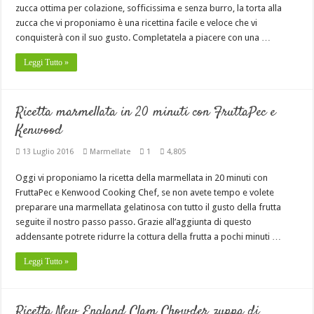
zucca ottima per colazione, sofficissima e senza burro, la torta alla
zucca che vi proponiamo è una ricettina facile e veloce che vi
conquisterà con il suo gusto. Completatela a piacere con una …
Leggi Tutto »
Ricetta marmellata in 20 minuti con FruttaPec e
Kenwood
13 Luglio 2016
Marmellate
1
4,805
Oggi vi proponiamo la ricetta della marmellata in 20 minuti con
FruttaPec e Kenwood Cooking Chef, se non avete tempo e volete
preparare una marmellata gelatinosa con tutto il gusto della frutta
seguite il nostro passo passo. Grazie all’aggiunta di questo
addensante potrete ridurre la cottura della frutta a pochi minuti …
Leggi Tutto »
Ricetta New England Clam Chowder zuppa di