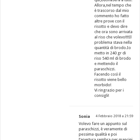
Allora,nel tempo che
è trascorso dal mio
commento ho fatto
altre prove con il
risotto e devo dire
che ora sono arrivata
al riso che volevo!!!!Il
problema stava nella
quantità di brodo.Io
metto in 240 gr di
riso 540 ml di brodo
e mettendo il
paraschizzi.
Facendo così il
risotto viene bello
morbido!
Vi ringrazio per i
consigli!
Sonia
4 Febbraio 2018 a 21:59
Volevo fare un appunto sul
paraschizzi, è veramente di
pessima qualità e poi
l’apertura sembra per mancini