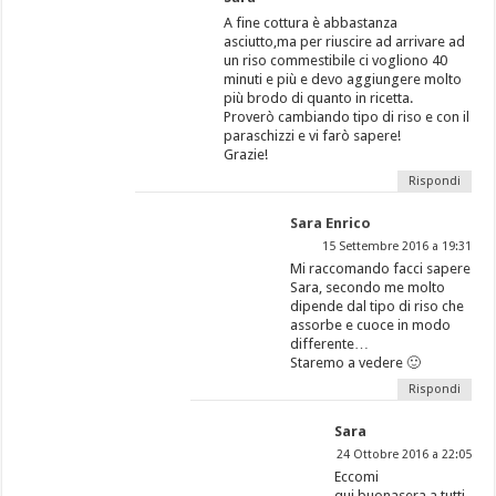
A fine cottura è abbastanza
asciutto,ma per riuscire ad arrivare ad
un riso commestibile ci vogliono 40
minuti e più e devo aggiungere molto
più brodo di quanto in ricetta.
Proverò cambiando tipo di riso e con il
paraschizzi e vi farò sapere!
Grazie!
Rispondi
Sara Enrico
15 Settembre 2016 a 19:31
Mi raccomando facci sapere
Sara, secondo me molto
dipende dal tipo di riso che
assorbe e cuoce in modo
differente…
Staremo a vedere 🙂
Rispondi
Sara
24 Ottobre 2016 a 22:05
Eccomi
qui,buonasera a tutti.