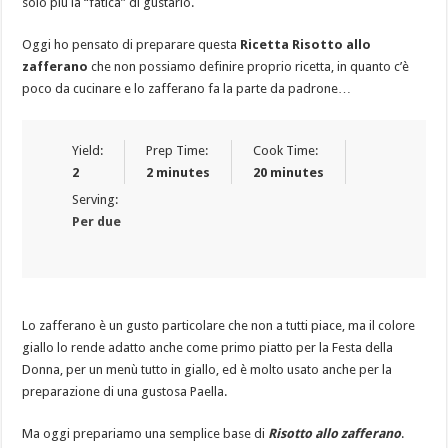
solo più la “fatica” di gustarlo.
Oggi ho pensato di preparare questa
Ricetta Risotto allo
zafferano
che non possiamo definire proprio ricetta, in quanto c’è
poco da cucinare e lo zafferano fa la parte da padrone…
Yield:
Prep Time:
Cook Time:
2
2 minutes
20 minutes
Serving:
Per due
Lo zafferano è un gusto particolare che non a tutti piace, ma il colore
giallo lo rende adatto anche come primo piatto per la Festa della
Donna, per un menù tutto in giallo, ed è molto usato anche per la
preparazione di una gustosa Paella.
Ma oggi prepariamo una semplice base di
Risotto allo zafferano
.