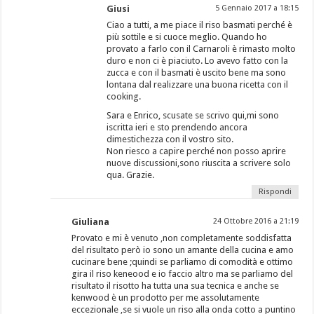
Giusi
5 Gennaio 2017 a 18:15
Ciao a tutti, a me piace il riso basmati perché è
più sottile e si cuoce meglio. Quando ho
provato a farlo con il Carnaroli è rimasto molto
duro e non ci è piaciuto. Lo avevo fatto con la
zucca e con il basmati è uscito bene ma sono
lontana dal realizzare una buona ricetta con il
cooking.
Sara e Enrico, scusate se scrivo qui,mi sono
iscritta ieri e sto prendendo ancora
dimestichezza con il vostro sito.
Non riesco a capire perché non posso aprire
nuove discussioni,sono riuscita a scrivere solo
qua. Grazie.
Rispondi
Giuliana
24 Ottobre 2016 a 21:19
Provato e mi è venuto ,non completamente soddisfatta
del risultato però io sono un amante della cucina e amo
cucinare bene ;quindi se parliamo di comodità e ottimo
gira il riso keneood e io faccio altro ma se parliamo del
risultato il risotto ha tutta una sua tecnica e anche se
kenwood è un prodotto per me assolutamente
eccezionale ,se si vuole un riso alla onda cotto a puntino