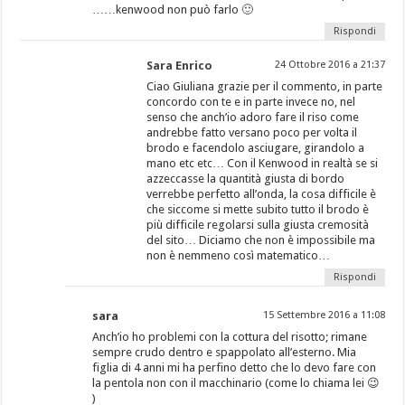
……kenwood non può farlo 🙂
Rispondi
Sara Enrico
24 Ottobre 2016 a 21:37
Ciao Giuliana grazie per il commento, in parte
concordo con te e in parte invece no, nel
senso che anch’io adoro fare il riso come
andrebbe fatto versano poco per volta il
brodo e facendolo asciugare, girandolo a
mano etc etc… Con il Kenwood in realtà se si
azzeccasse la quantità giusta di bordo
verrebbe perfetto all’onda, la cosa difficile è
che siccome si mette subito tutto il brodo è
più difficile regolarsi sulla giusta cremosità
del sito… Diciamo che non è impossibile ma
non è nemmeno così matematico…
Rispondi
sara
15 Settembre 2016 a 11:08
Anch’io ho problemi con la cottura del risotto; rimane
sempre crudo dentro e spappolato all’esterno. Mia
figlia di 4 anni mi ha perfino detto che lo devo fare con
la pentola non con il macchinario (come lo chiama lei 😉
)