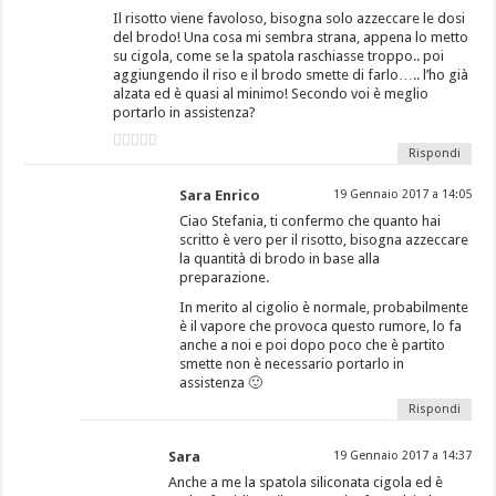
Il risotto viene favoloso, bisogna solo azzeccare le dosi
del brodo! Una cosa mi sembra strana, appena lo metto
su cigola, come se la spatola raschiasse troppo.. poi
aggiungendo il riso e il brodo smette di farlo….. l’ho già
alzata ed è quasi al minimo! Secondo voi è meglio
portarlo in assistenza?
Rispondi
Sara Enrico
19 Gennaio 2017 a 14:05
Ciao Stefania, ti confermo che quanto hai
scritto è vero per il risotto, bisogna azzeccare
la quantità di brodo in base alla
preparazione.
In merito al cigolio è normale, probabilmente
è il vapore che provoca questo rumore, lo fa
anche a noi e poi dopo poco che è partito
smette non è necessario portarlo in
assistenza 🙂
Rispondi
Sara
19 Gennaio 2017 a 14:37
Anche a me la spatola siliconata cigola ed è