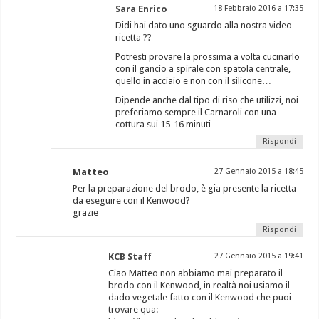
Sara Enrico
18 Febbraio 2016 a 17:35
Didi hai dato uno sguardo alla nostra video
ricetta ??
Potresti provare la prossima a volta cucinarlo
con il gancio a spirale con spatola centrale,
quello in acciaio e non con il silicone…
Dipende anche dal tipo di riso che utilizzi, noi
preferiamo sempre il Carnaroli con una
cottura sui 15-16 minuti
Rispondi
Matteo
27 Gennaio 2015 a 18:45
Per la preparazione del brodo, è gia presente la ricetta
da eseguire con il Kenwood?
grazie
Rispondi
KCB Staff
27 Gennaio 2015 a 19:41
Ciao Matteo non abbiamo mai preparato il
brodo con il Kenwood, in realtà noi usiamo il
dado vegetale fatto con il Kenwood che puoi
trovare qua: