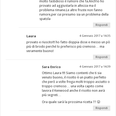
molto fastidioso il rumore che fa.Anch’io ho
provato ad aggiustarla in altezza ma il
problema rimane.Le altre fruste non fanno
rumore,per cui presumo sia un problema della
spatola
Rispondi
Laura
4 Gennaio 2017 a 14:35
provato e riuscito!!! ho fatto doppia dose e messo un pò
più di brodo perché lo preferisco più cremoso… ma
veramente buono!
Rispondi
Sara Enrico
4 Gennaio 2017 a 14:39
Ottimo Laura !!!! Siamo contenti che ti sia
venuto buono, il risotto è un piatto perfetto
che però a volte frega molti troppo asciutto o
troppo cremoso… una volta capito come
lavora il Kenwood anche il risotto non avrà
più segreti…
Ora quale sarà la prossima ricetta ?? 😛
Rispondi