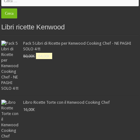
Libri ricette Kenwood
Pack 5 Libri di Ricette per Kenwood Cooking Chef - NE PAGHI
SOLO 4 !!!
Il
Il
80,00
€
64,00
€
prezzo
prezzo
originale
attuale
era:
è:
80,00€.
64,00€.
Libro Ricette Torte con il Kenwood Cooking Chef
16,00
€