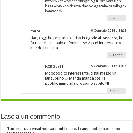
https://kenwoodcookingblog.it/preparazioni-
base-con-kcc/ricetta-dado-vegetale-casalingo-
kenwood/
Rispondi
mara
9 Gennaio 2014 a 14:25
ciao, oggi ho preparato il riso integrale al Raschera, ho
fatto anche un paio di fotine… se vi puó interessare vi
mando la ricetta
Rispondi
KCB Staff
9 Gennaio 2014 a 18:44
Moooooolto interessante, ci hai messo un
languorino !!!! Manda manda così la
pubblichiamo e la proviamo subito !!!!
Rispondi
Lascia un commento
Il tuo indirizzo email non sarà pubblicato.
I campi obbligatori sono