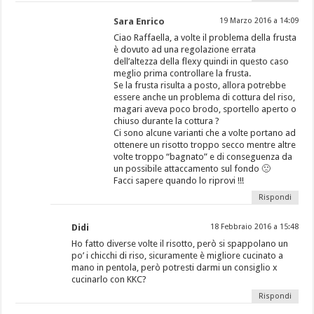
Sara Enrico
19 Marzo 2016 a 14:09
Ciao Raffaella, a volte il problema della frusta
è dovuto ad una regolazione errata
dell’altezza della flexy quindi in questo caso
meglio prima controllare la frusta.
Se la frusta risulta a posto, allora potrebbe
essere anche un problema di cottura del riso,
magari aveva poco brodo, sportello aperto o
chiuso durante la cottura ?
Ci sono alcune varianti che a volte portano ad
ottenere un risotto troppo secco mentre altre
volte troppo “bagnato” e di conseguenza da
un possibile attaccamento sul fondo 🙁
Facci sapere quando lo riprovi !!!
Rispondi
Didi
18 Febbraio 2016 a 15:48
Ho fatto diverse volte il risotto, però si spappolano un
po’ i chicchi di riso, sicuramente è migliore cucinato a
mano in pentola, però potresti darmi un consiglio x
cucinarlo con KKC?
Rispondi