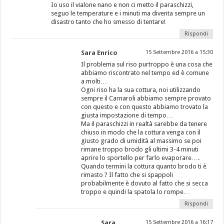
Io uso il vialone nano e non ci metto il paraschizzi,
seguo le temperature e i minuti ma diventa sempre un
disastro tanto che ho smesso di tentare!
Rispondi
Sara Enrico
15 Settembre 2016 a 15:30
Il problema sul riso purtroppo è una cosa che
abbiamo riscontrato nel tempo ed è comune
a molti…
Ogni riso ha la sua cottura, noi utilizzando
sempre il Carnaroli abbiamo sempre provato
con questo e con questo abbiamo trovato la
giusta impostazione di tempo…
Ma il paraschizzi in realtà sarebbe da tenere
chiuso in modo che la cottura venga con il
giusto grado di umidità al massimo se poi
rimane troppo brodo gli ultimi 3-4 minuti
aprire lo sportello per farlo evaporare….
Quando termini la cottura quanto brodo ti è
rimasto ? Il fatto che si spappoli
probabilmente è dovuto al fatto che si secca
troppo e quindi la spatola lo rompe…
Rispondi
Sara
15 Settembre 2016 a 16:17