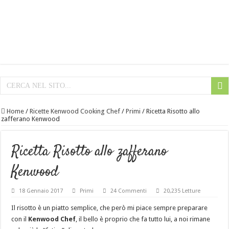
Home
/
Ricette Kenwood Cooking Chef
/
Primi
/
Ricetta Risotto allo
zafferano Kenwood
Ricetta Risotto allo zafferano
Kenwood
18 Gennaio 2017
Primi
24 Commenti
20,235 Letture
Il risotto è un piatto semplice, che però mi piace sempre preparare
con il
Kenwood Chef
, il bello è proprio che fa tutto lui, a noi rimane