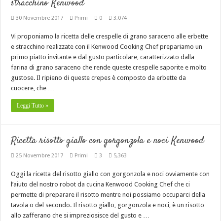
stracchino Kenwood
30 Novembre 2017
Primi
0
3,074
Vi proponiamo la ricetta delle crespelle di grano saraceno alle erbette
e stracchino realizzate con il Kenwood Cooking Chef prepariamo un
primo piatto invitante e dal gusto particolare, caratterizzato dalla
farina di grano saraceno che rende queste crespelle saporite e molto
gustose. Il ripieno di queste crepes è composto da erbette da
cuocere, che …
Leggi Tutto »
Ricetta risotto giallo con gorgonzola e noci Kenwood
25 Novembre 2017
Primi
3
5,363
Oggi la ricetta del risotto giallo con gorgonzola e noci ovviamente con
l’aiuto del nostro robot da cucina Kenwood Cooking Chef che ci
permette di preparare il risotto mentre noi possiamo occuparci della
tavola o del secondo. Il risotto giallo, gorgonzola e noci, è un risotto
allo zafferano che si impreziosisce del gusto e …