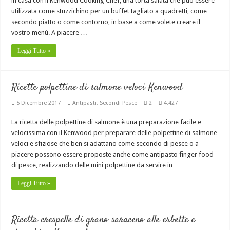
in casa con il Kenwood Cooking Chef, una torta salata che può essere
utilizzata come stuzzichino per un buffet tagliato a quadretti, come
secondo piatto o come contorno, in base a come volete creare il
vostro menù. A piacere …
Leggi Tutto »
Ricette polpettine di salmone veloci Kenwood
5 Dicembre 2017
Antipasti
,
Secondi Pesce
2
4,427
La ricetta delle polpettine di salmone è una preparazione facile e
velocissima con il Kenwood per preparare delle polpettine di salmone
veloci e sfiziose che ben si adattano come secondo di pesce o a
piacere possono essere proposte anche come antipasto finger food
di pesce, realizzando delle mini polpettine da servire in …
Leggi Tutto »
Ricetta crespelle di grano saraceno alle erbette e