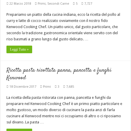
22 Marzo 2018
Primi
,
Secondi Carne
5
7,727
Prepariamo un piatto della cucina indiana, ecco la ricetta del pollo al
curry e latte di cocco realizzato ovviamente con il nostro fido
Kenwood Cooking Chef. Un piatto unico, dal gusto particolare, che
secondo la tradizione gastronomica orientale viene servito con del
riso basmati a grano lungo dal gusto delicato. …
Leggi Tutto »
Ricetta pasta risottata panna, pancetta e funghi
Kenwood
18 Dicembre 2017
Primi
3
7,685
La ricetta della pasta ristorata con panna, pancetta e funghi da
preparare nel Kenwood Cooking Chef è un primo piatto particolare e
molto gustoso, un modo diverso di cucinare la pasta anzi di farla
cucinare al Kenwood mentre noi ci occupiamo di altro o ci riposiamo
sul divano. La pasta …