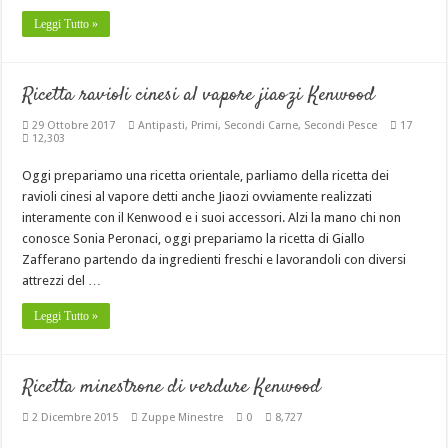
Leggi Tutto »
Ricetta ravioli cinesi al vapore jiaozi Kenwood
29 Ottobre 2017
Antipasti
,
Primi
,
Secondi Carne
,
Secondi Pesce
17
12,303
Oggi prepariamo una ricetta orientale, parliamo della ricetta dei
ravioli cinesi al vapore detti anche Jiaozi ovviamente realizzati
interamente con il Kenwood e i suoi accessori. Alzi la mano chi non
conosce Sonia Peronaci, oggi prepariamo la ricetta di Giallo
Zafferano partendo da ingredienti freschi e lavorandoli con diversi
attrezzi del …
Leggi Tutto »
Ricetta minestrone di verdure Kenwood
2 Dicembre 2015
Zuppe Minestre
0
8,727