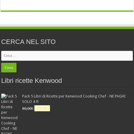
CERCA NEL SITO
Libri ricette Kenwood
Pack 5 Libri di Ricette per Kenwood Cooking Chef - NE PAGHI
SOLO 4 !!!
Il
Il
80,00
€
64,00
€
prezzo
prezzo
originale
attuale
era:
è:
80,00€.
64,00€.