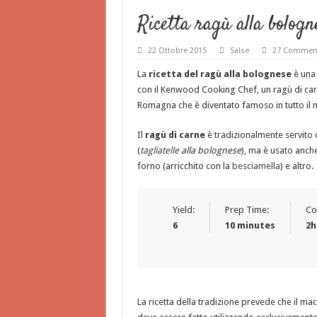
Ricetta ragù alla bolog
22 Ottobre 2015
Salse
27 Commen
La
ricetta del ragù alla bolognese
è una 
con il Kenwood Cooking Chef, un ragù di carne
Romagna che è diventato famoso in tutto il
Il
ragù di carne
è tradizionalmente servito co
(
tagliatelle
alla bolognese
), ma è usato anche
forno (arricchito con la
besciamella
) e altro.
Yield:
Prep Time:
Co
6
10 minutes
2h
La ricetta della tradizione prevede che il ma