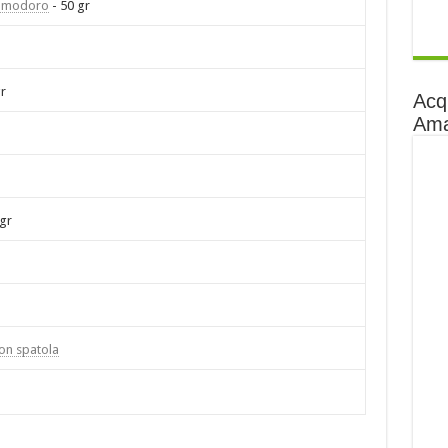
pomodoro
- 50 gr
r
Acq
Am
gr
con spatola