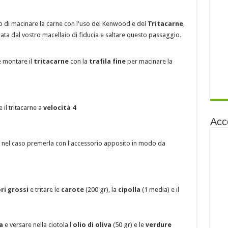
 di macinare la carne con l'uso del Kenwood e del
Tritacarne
,
ata dal vostro macellaio di fiducia e saltare questo passaggio.
 montare il
tritacarne
con la
trafila fine
per macinare la
 il tritacarne a
velocità 4
Acc
 e nel caso premerla con l'accessorio apposito in modo da
ri grossi
e tritare le
carote
(200 gr), la
cipolla
(1 media) e il
a
e versare nella ciotola l'
olio di oliva
(50 gr) e le
verdure