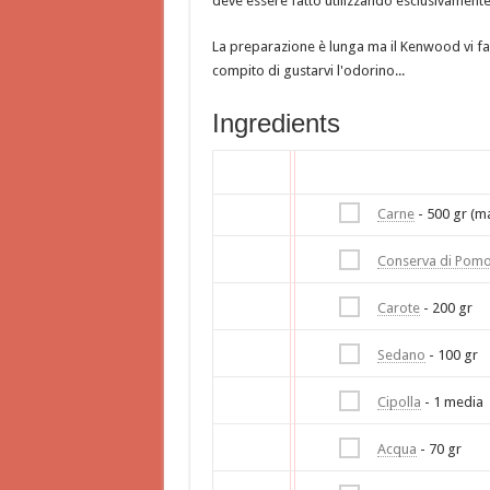
deve essere fatto utilizzando esclusivament
La preparazione è lunga ma il Kenwood vi facil
compito di gustarvi l'odorino...
Ingredients
Carne
- 500 gr (ma
Conserva di Pom
Carote
- 200 gr
Sedano
- 100 gr
Cipolla
- 1 media
Acqua
- 70 gr