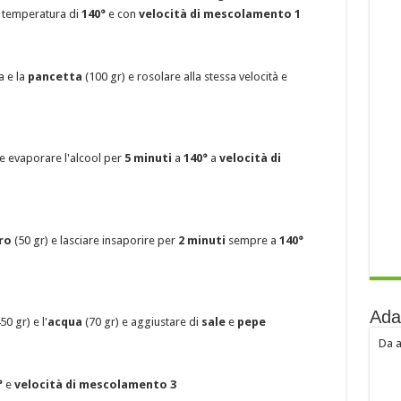
 temperatura di
140°
e con
velocità di mescolamento 1
 e la
pancetta
(100 gr) e rosolare alla stessa velocità e
re evaporare l'alcool per
5 minuti
a
140°
a
velocità di
ro
(50 gr) e lasciare insaporire per
2 minuti
sempre a
140°
Ada
50 gr) e l'
acqua
(70 gr) e aggiustare di
sale
e
pepe
Da a
°
e
velocità di mescolamento 3