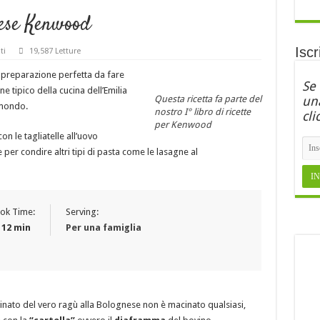
nese Kenwood
Iscr
ti
19,587 Letture
preparazione perfetta da fare
Se
 tipico della cucina dell’Emilia
Questa ricetta fa parte del
una
 mondo.
nostro I° libro di ricette
cli
per Kenwood
n le tagliatelle all’uovo
 per condire altri tipi di pasta come le lasagne al
ok Time:
Serving:
 12 min
Per una famiglia
cinato del vero ragù alla Bolognese non è macinato qualsiasi,