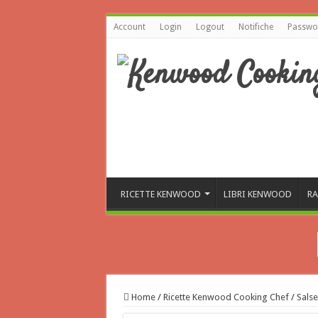
Account
Login
Logout
Notifiche
Passwor
RICETTE KENWOOD
LIBRI KENWOOD
RA
Home
/
Ricette Kenwood Cooking Chef
/
Salse