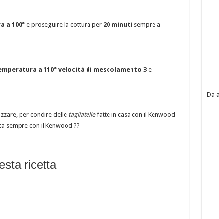
a a 100°
e proseguire la cottura per
20 minuti
sempre a
emperatura a 110°
velocità di mescolamento 3
e
Da a
lizzare, per condire delle
tagliatelle
fatte in casa con il Kenwood
ta sempre con il Kenwood ??
esta ricetta