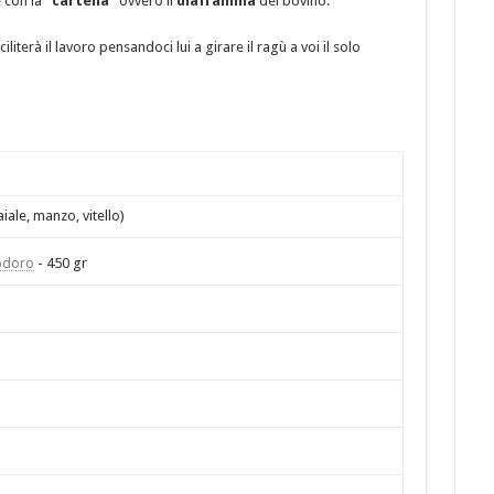
e con la
“cartella”
ovvero il
diaframma
del bovino.
iterà il lavoro pensandoci lui a girare il ragù a voi il solo
iale, manzo, vitello)
odoro
- 450 gr